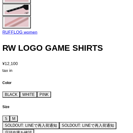
RUFFLOG women
RW LOGO GAME SHIRTS
¥12,100
tax in
Color
BLACK
WHITE
PINK
Size
S
M
SOLDOUT: LINEで再入荷通知
SOLDOUT: LINEで再入荷通知
店頭在庫を確認