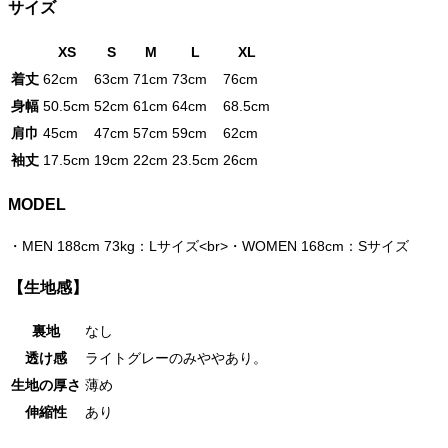
サイズ
XS
S
M
L
XL
着丈
62cm
63cm
71cm
73cm
76cm
身幅
50.5cm
52cm
61cm
64cm
68.5cm
肩巾
45cm
47cm
57cm
59cm
62cm
袖丈
17.5cm
19cm
22cm
23.5cm
26cm
MODEL
・
MEN 188cm 73kg：Lサイズ<br>・WOMEN 168cm：Sサイズ
【生地感】
裏地
なし
透け感
ライトグレーのみややあり。
生地の厚さ
薄め
伸縮性
あり