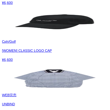
¥
6,600
Cph/Golf
[WOMEN] CLASSIC LOGO CAP
¥
6,600
WEB完売
UNBIND