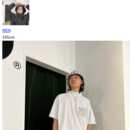
REN
155
cm