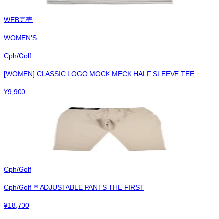
WEB完売
WOMEN'S
Cph/Golf
[WOMEN] CLASSIC LOGO MOCK MECK HALF SLEEVE TEE
¥
9,900
Cph/Golf
Cph/Golf™︎ ADJUSTABLE PANTS THE FIRST
¥
18,700