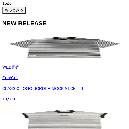
162
cm
もっとみる
NEW RELEASE
WEB完売
Cph/Golf
CLASSIC LOGO BORDER MOCK NECK TEE
¥
9,900