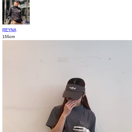
REYNA
155
cm