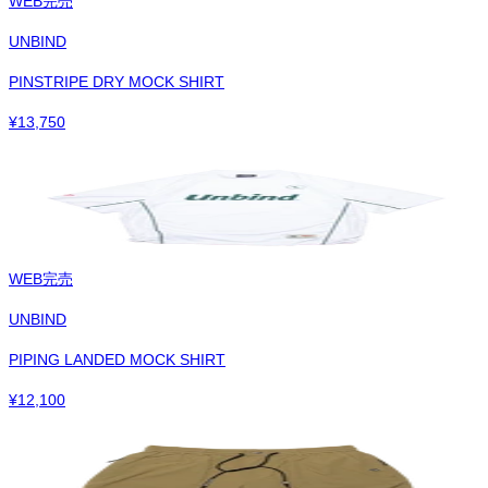
WEB完売
UNBIND
PINSTRIPE DRY MOCK SHIRT
¥
13,750
WEB完売
UNBIND
PIPING LANDED MOCK SHIRT
¥
12,100