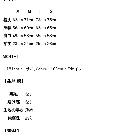
S
M
L
XL
着丈
62cm
71cm
73cm
75cm
身幅
56cm
60cm
62cm
65cm
肩巾
49cm
53cm
55cm
58cm
袖丈
23cm
24cm
25cm
26cm
MODEL
・
181cm：Lサイズ<br>・165cm：Sサイズ
【生地感】
裏地
なし
透け感
なし
生地の厚さ
薄め
伸縮性
あり
【素材】