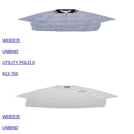
WEB完売
UNBIND
UTILITY POLO II
¥
13,750
WEB完売
UNBIND