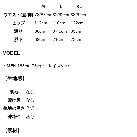
M
L
XL
ウエスト(置/伸)
78/87cm
82/92cm
88/99cm
ヒップ
112cm
116cm
122cm
渡り
36cm
37.5cm
39cm
股下
69cm
71cm
73cm
MODEL
・
MEN 188cm 73kg：Lサイズ<br>
【生地感】
裏地
なし
透け感
なし
生地の厚さ
普通
伸縮性
あり
【素材】