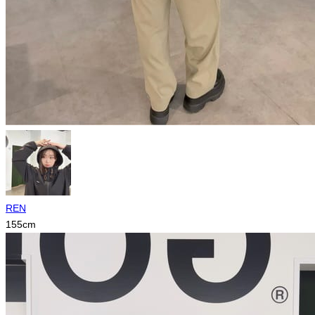
REN
155
cm