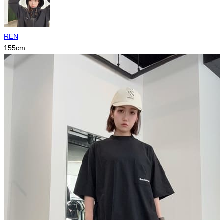
REN
155
cm