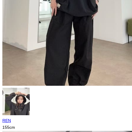
REN
155
cm