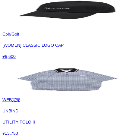
Cph/Golf
[WOMEN] CLASSIC LOGO CAP
¥
6,600
WEB完売
UNBIND
UTILITY POLO II
¥
13,750