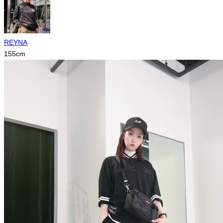
REYNA
155
cm