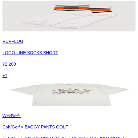
RUFFLOG
LOGO LINE SOCKS SHORT
¥
2,200
+
1
WEB完売
Cph/Golf × BAGGY PANTS GOLF