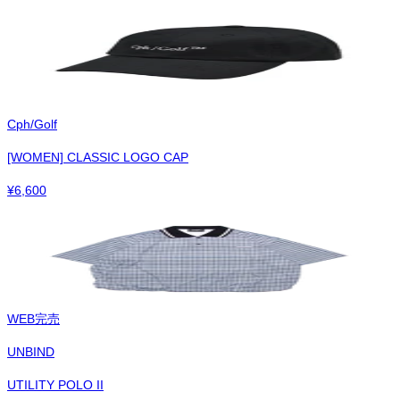
Cph/Golf
[WOMEN] CLASSIC LOGO CAP
¥
6,600
WEB完売
UNBIND
UTILITY POLO II