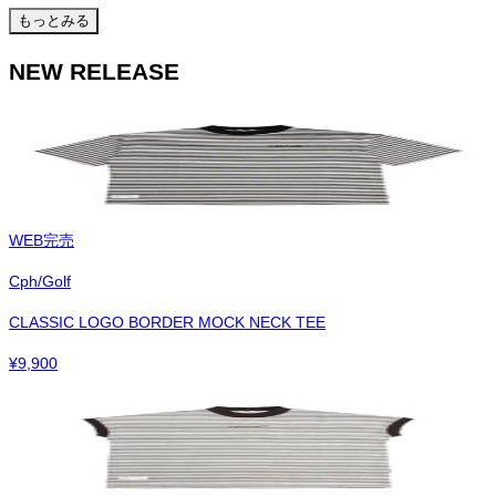
もっとみる
NEW RELEASE
WEB完売
Cph/Golf
CLASSIC LOGO BORDER MOCK NECK TEE
¥
9,900