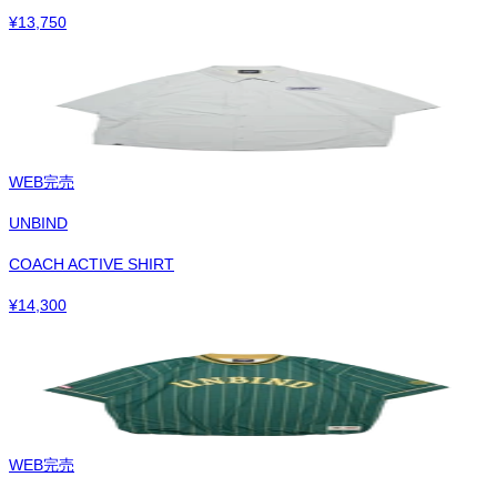
¥
13,750
WEB完売
UNBIND
COACH ACTIVE SHIRT
¥
14,300
WEB完売