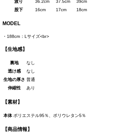
渡り
36.2cm
37.5cm
39cm
股下
16cm
17cm
18cm
MODEL
・
188cm：Lサイズ<br>
【生地感】
裏地
なし
透け感
なし
生地の厚さ
普通
伸縮性
あり
【素材】
本体
ポリエステル95％、ポリウレタン5％
【商品情報】