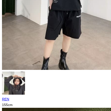
REN
155
cm