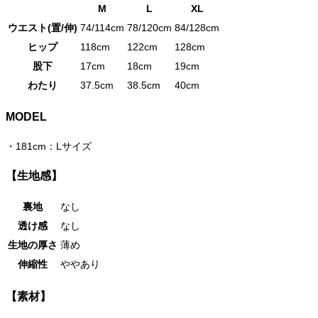
M
L
XL
ウエスト(置/伸)
74/114cm
78/120cm
84/128cm
ヒップ
118cm
122cm
128cm
股下
17cm
18cm
19cm
わたり
37.5cm
38.5cm
40cm
MODEL
・
181cm：Lサイズ
【生地感】
裏地
なし
透け感
なし
生地の厚さ
薄め
伸縮性
ややあり
【素材】