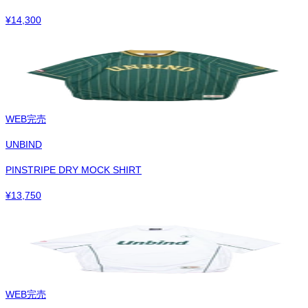
¥
14,300
WEB完売
UNBIND
PINSTRIPE DRY MOCK SHIRT
¥
13,750
WEB完売