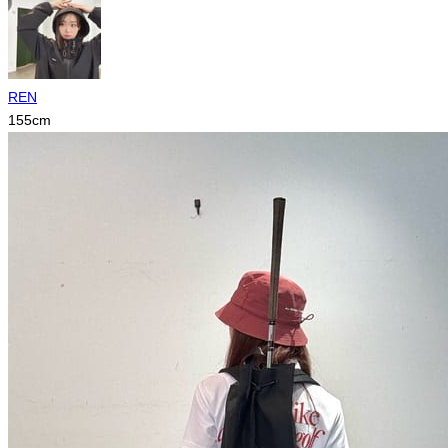
REN
155
cm