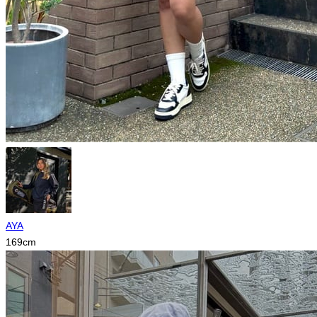
AYA
169
cm