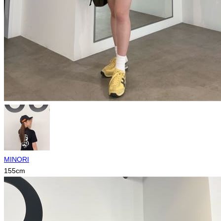
MINORI
155
cm