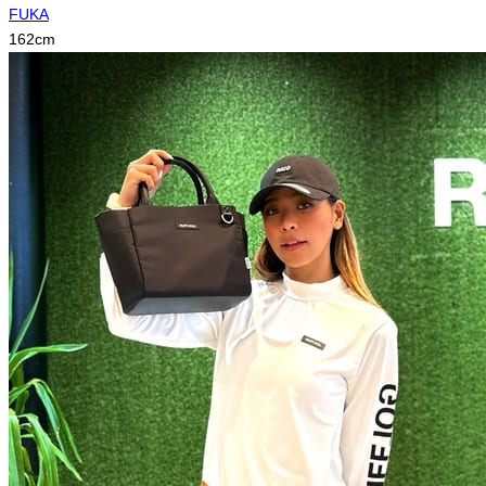
FUKA
162
cm