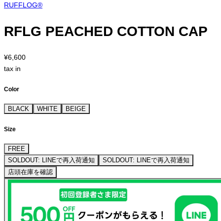
RUFFLOG®︎
RFLG PEACHED COTTON CAP
¥6,600
tax in
Color
BLACK
WHITE
BEIGE
Size
FREE
SOLDOUT: LINEで再入荷通知
SOLDOUT: LINEで再入荷通知
店頭在庫を確認