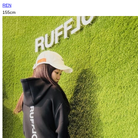
REN
155
cm