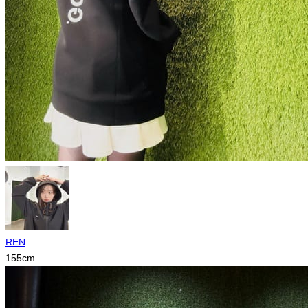
REN
155
cm