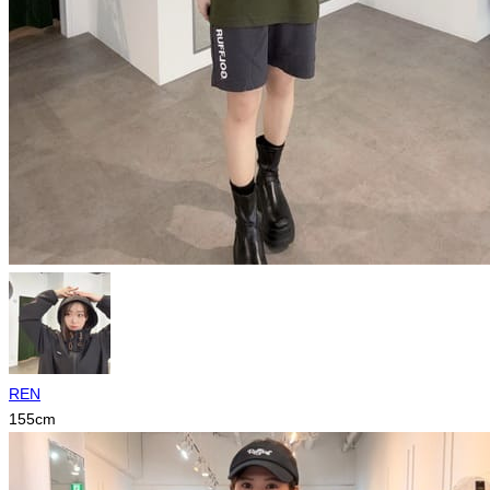
REN
155
cm