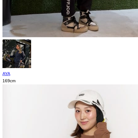
AYA
169
cm