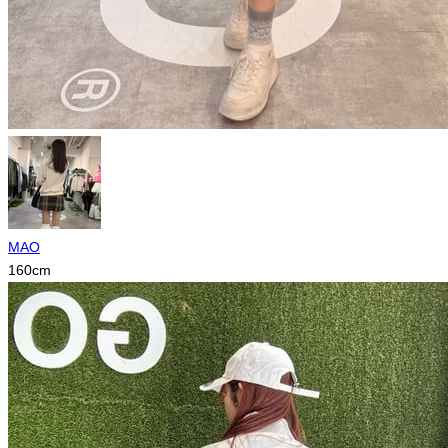
MAO
160
cm