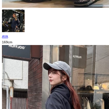
AYA
169
cm