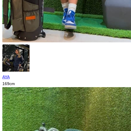
AYA
169
cm