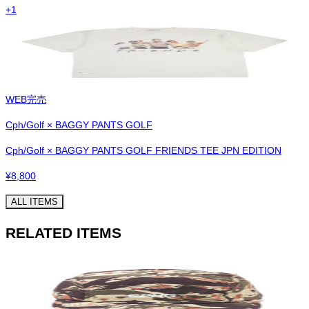
+
1
WEB完売
Cph/Golf × BAGGY PANTS GOLF
Cph/Golf × BAGGY PANTS GOLF FRIENDS TEE JPN EDITION
¥
8,800
ALL ITEMS
RELATED ITEMS