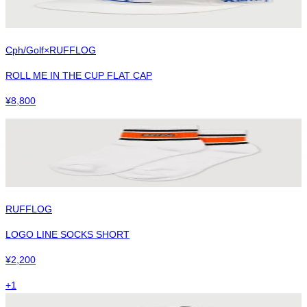
Cph/Golf×RUFFLOG
ROLL ME IN THE CUP FLAT CAP
¥
8,800
RUFFLOG
LOGO LINE SOCKS SHORT
¥
2,200
+
1