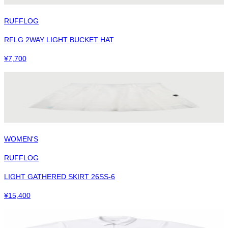
RUFFLOG
RFLG 2WAY LIGHT BUCKET HAT
¥
7,700
WOMEN'S
RUFFLOG
LIGHT GATHERED SKIRT 26SS-6
¥
15,400