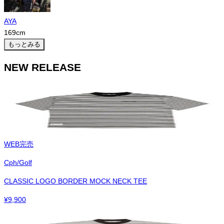
AYA
169
cm
もっとみる
NEW RELEASE
WEB完売
Cph/Golf
CLASSIC LOGO BORDER MOCK NECK TEE
¥
9,900