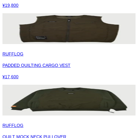
¥
19,800
RUFFLOG
PADDED QUILTING CARGO VEST
¥
17,600
RUFFLOG
QUILT MOCK NECK PULLOVER