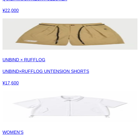
¥
22,000
UNBIND × RUFFLOG
UNBIND×RUFFLOG UNTENSION SHORTS
¥
17,600
WOMEN'S