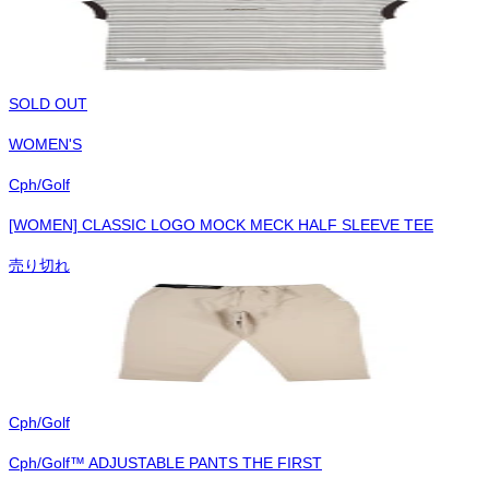
SOLD OUT
WOMEN'S
Cph/Golf
[WOMEN] CLASSIC LOGO MOCK MECK HALF SLEEVE TEE
売り切れ
Cph/Golf
Cph/Golf™︎ ADJUSTABLE PANTS THE FIRST