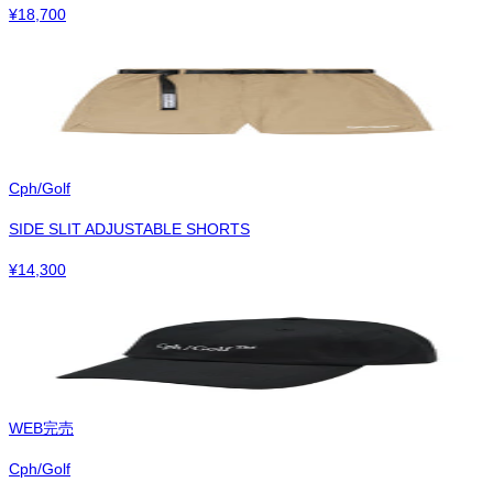
¥
18,700
Cph/Golf
SIDE SLIT ADJUSTABLE SHORTS
¥
14,300
WEB完売
Cph/Golf