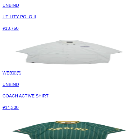
UNBIND
UTILITY POLO II
¥
13,750
WEB完売
UNBIND
COACH ACTIVE SHIRT
¥
14,300