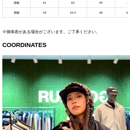
身幅
61
63
65
6
肩幅
43
44.5
46
47
※個体差がある場合がございます。ご了承ください。
COORDINATES