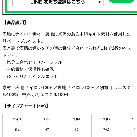
【商品説明】
表地にナイロン素材、裏地に光沢のある中綿キルト素材を使用した
リバーシブルベスト。
表と裏で表情の違いをその時の気分で合わせられる1枚で2役のベス
トです。
・気分に合わせてリバーシブル
・中綿素材で保温性も確保
・ゆったりとしたシルエット
素材：表地 ナイロン100%／裏地 ナイロン100%／別布 ポリエステ
ル100%／中綿 ポリエステル100%
【サイズチャート(cm)】
サイズ
1 (S)
2 (M)
3 (L)
4 (
着丈
67
69
70.5
7