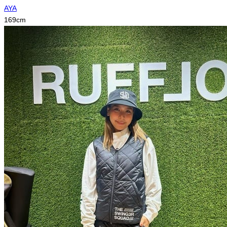
AYA
169
cm