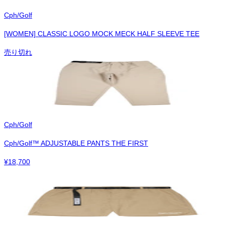
Cph/Golf
[WOMEN] CLASSIC LOGO MOCK MECK HALF SLEEVE TEE
売り切れ
Cph/Golf
Cph/Golf™︎ ADJUSTABLE PANTS THE FIRST
¥
18,700