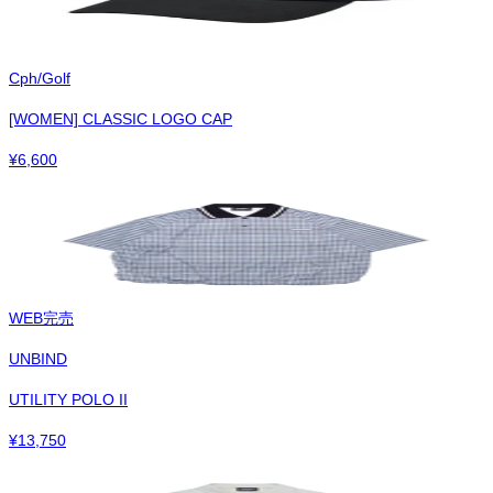
Cph/Golf
[WOMEN] CLASSIC LOGO CAP
¥
6,600
WEB完売
UNBIND
UTILITY POLO II
¥
13,750