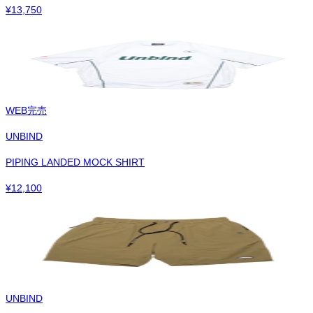
¥
13,750
WEB完売
UNBIND
PIPING LANDED MOCK SHIRT
¥
12,100
UNBIND