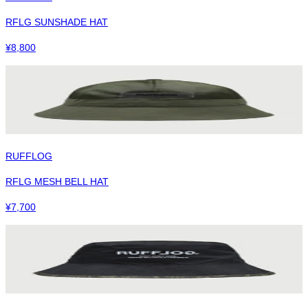
RFLG SUNSHADE HAT
¥
8,800
RUFFLOG
RFLG MESH BELL HAT
¥
7,700