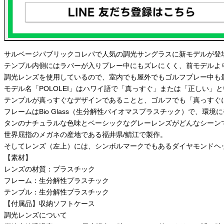
サルベージパブリックコレパで人気の調光サングラスに新モデルが登
テンプル内側にはラバーが入りプレー中にもズレにくく、前モデルよ
調光レンズを使用しているので、室内でも屋外でもゴルフプレー中も
モデル名「POLOLEI」はハワイ語で「真っすぐ」または「正しい」
テンプルが真っすぐなデザインであることと、ゴルフでも「真っすぐ
フレームはBio Glass（生分解性バイオマスプラスチック）で、環
タンのナチュラルな色味とベーシックなグレーレンズがどんなシーン
世界屈指のメガネの産地である福井県/鯖江で製作。
そしてレンズ（左上）には、シンボルマークでもあるダイヤモンドヘ
【素材】
レンズの材質：プラスチック
フレーム：生分解性プラスチック
テンプル：生分解性プラスチック
【付属品】収納ソフトケース
調光レンズについて