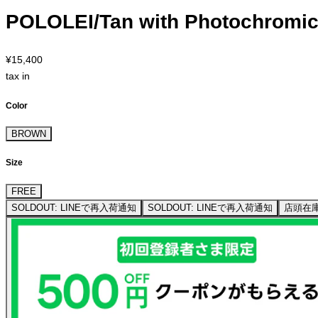
POLOLEI/Tan with Photochromi
¥15,400
tax in
Color
BROWN
Size
FREE
SOLDOUT: LINEで再入荷通知
SOLDOUT: LINEで再入荷通知
店頭在