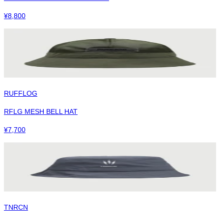
¥
8,800
RUFFLOG
RFLG MESH BELL HAT
¥
7,700
TNRCN