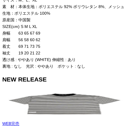
サイズ：M、L、XL
素 材：本体生地：ポリエステル 92% ポリウレタン 8%、メッシュ
生地：ポリエステル 100%
原産国：中国製
SIZE(cm) S M L XL
身幅 63 65 67 69
肩幅 56 58 60 62
着丈 69 71 73 75
袖丈 19 20 21 22
透け感 : ややあり (WHITE) 伸縮性 : あり
裏地 : なし 光沢 : ややあり ポケット : なし
NEW RELEASE
WEB完売