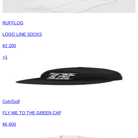
RUFFLOG
LOGO LINE SOCKS
¥
2,200
+
1
Cph/Golf
FLY ME TO THE GREEN CAP
¥
6,600