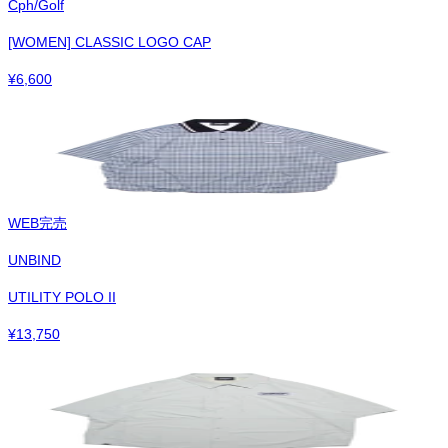
Cph/Golf
[WOMEN] CLASSIC LOGO CAP
¥
6,600
WEB完売
UNBIND
UTILITY POLO II
¥
13,750