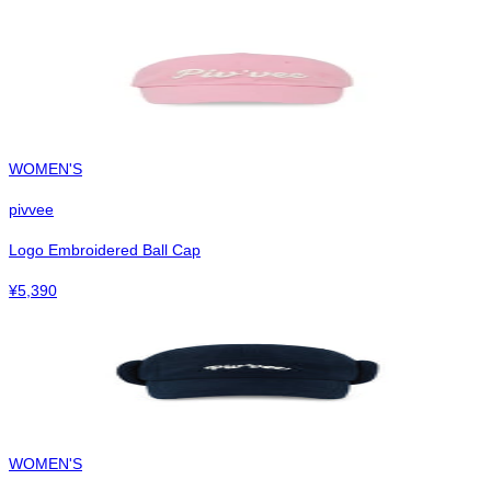
WOMEN'S
pivvee
Logo Embroidered Ball Cap
¥
5,390
WOMEN'S