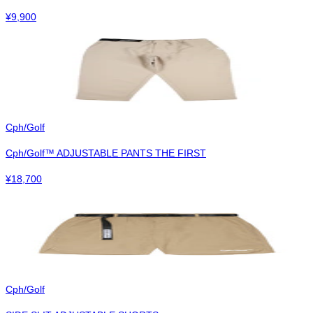
¥
9,900
Cph/Golf
Cph/Golf™︎ ADJUSTABLE PANTS THE FIRST
¥
18,700
Cph/Golf