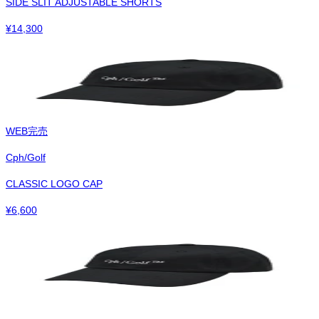
SIDE SLIT ADJUSTABLE SHORTS
¥
14,300
WEB完売
Cph/Golf
CLASSIC LOGO CAP
¥
6,600