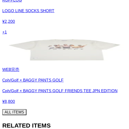
RUFFLOG
LOGO LINE SOCKS SHORT
¥
2,200
+
1
WEB完売
Cph/Golf × BAGGY PANTS GOLF
Cph/Golf × BAGGY PANTS GOLF FRIENDS TEE JPN EDITION
¥
8,800
ALL ITEMS
RELATED ITEMS