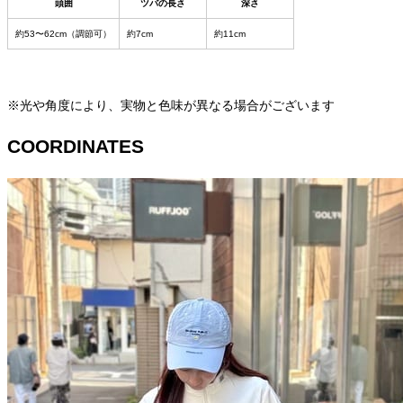
頭囲
ツバの長さ
深さ
約53〜62cm（調節可）
約7cm
約11cm
※光や角度により、実物と色味が異なる場合がございます
COORDINATES