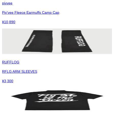
pivvee
Piv'vee Fleece Earmuffs Camp Cap
¥
10,890
RUFFLOG
RFLG ARM SLEEVES
¥
3,300