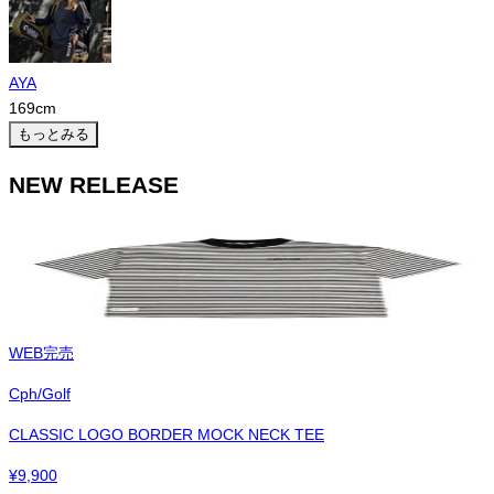
AYA
169
cm
もっとみる
NEW RELEASE
WEB完売
Cph/Golf
CLASSIC LOGO BORDER MOCK NECK TEE
¥
9,900