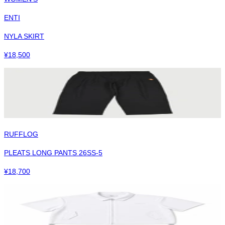
ENTI
NYLA SKIRT
¥
18,500
RUFFLOG
PLEATS LONG PANTS 26SS-5
¥
18,700