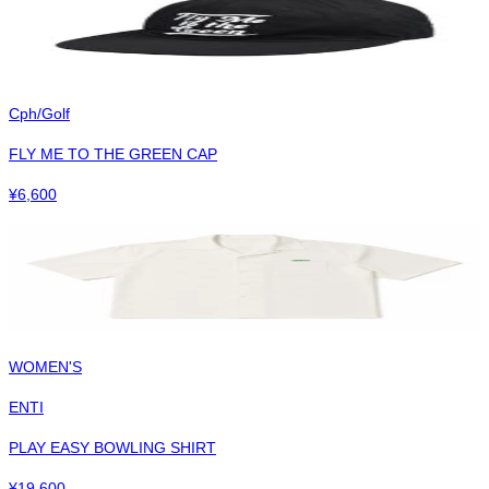
Cph/Golf
FLY ME TO THE GREEN CAP
¥
6,600
WOMEN'S
ENTI
PLAY EASY BOWLING SHIRT
¥
19,600