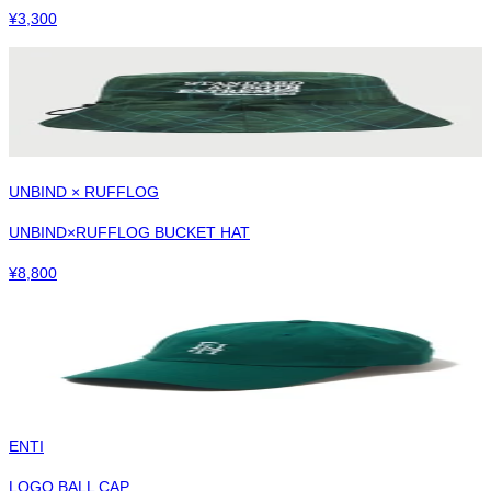
¥
3,300
UNBIND × RUFFLOG
UNBIND×RUFFLOG BUCKET HAT
¥
8,800
ENTI
LOGO BALL CAP