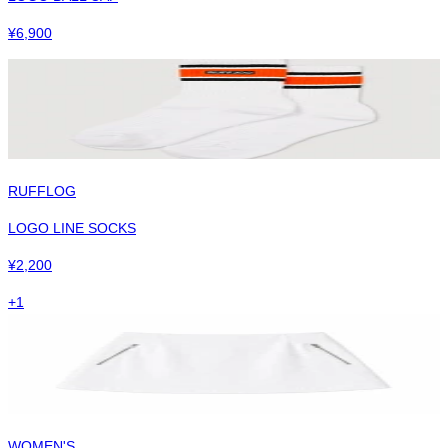
¥
6,900
RUFFLOG
LOGO LINE SOCKS
¥
2,200
+
1
WOMEN'S