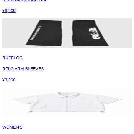
¥
8,800
RUFFLOG
RFLG ARM SLEEVES
¥
3,300
WOMEN'S