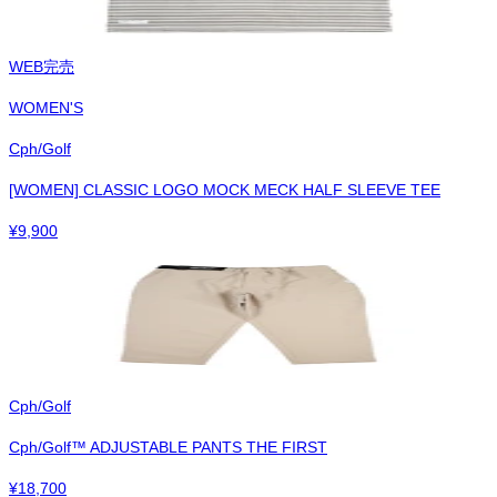
WEB完売
WOMEN'S
Cph/Golf
[WOMEN] CLASSIC LOGO MOCK MECK HALF SLEEVE TEE
¥
9,900
Cph/Golf
Cph/Golf™︎ ADJUSTABLE PANTS THE FIRST
¥
18,700