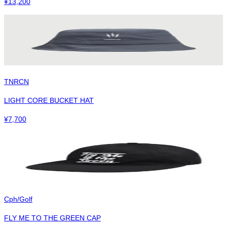
¥
13,200
TNRCN
LIGHT CORE BUCKET HAT
¥
7,700
Cph/Golf
FLY ME TO THE GREEN CAP