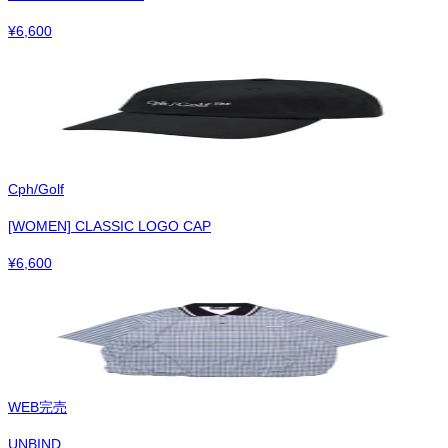
¥
6,600
Cph/Golf
[WOMEN] CLASSIC LOGO CAP
¥
6,600
WEB完売
UNBIND