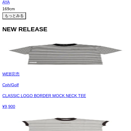
AYA
169
cm
もっとみる
NEW RELEASE
WEB完売
Cph/Golf
CLASSIC LOGO BORDER MOCK NECK TEE
¥
9,900