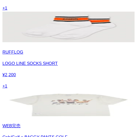
+
1
RUFFLOG
LOGO LINE SOCKS SHORT
¥
2,200
+
1
WEB完売
Cph/Golf × BAGGY PANTS GOLF