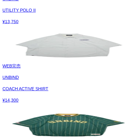
UTILITY POLO II
¥
13,750
WEB完売
UNBIND
COACH ACTIVE SHIRT
¥
14,300