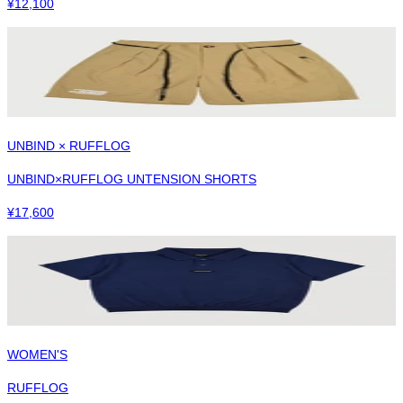
¥
12,100
UNBIND × RUFFLOG
UNBIND×RUFFLOG UNTENSION SHORTS
¥
17,600
WOMEN'S
RUFFLOG