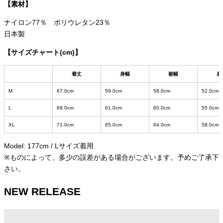
【素材】
ナイロン77％ ポリウレタン23％
日本製
【サイズチャート(cm)】
着丈
身幅
裾幅
肩
M
67.0cm
59.0cm
58.0cm
52.0cm
L
69.0cm
61.0cm
60.0cm
55.0cm
XL
71.0cm
65.0cm
64.0cm
58.0cm
Model: 177cm / Lサイズ着用
※ものによって、多少の誤差がある場合がございます。予めご了承下
さい。
NEW RELEASE