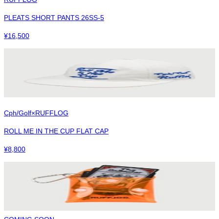
PLEATS SHORT PANTS 26SS-5
¥
16,500
Cph/Golf×RUFFLOG
ROLL ME IN THE CUP FLAT CAP
¥
8,800