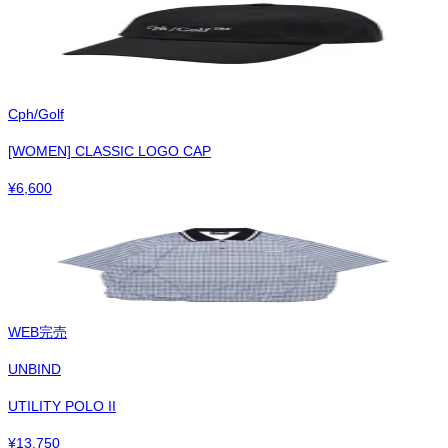
Cph/Golf
[WOMEN] CLASSIC LOGO CAP
¥
6,600
WEB完売
UNBIND
UTILITY POLO II
¥
13,750