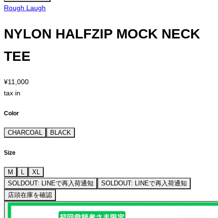
Rough Laugh
NYLON HALFZIP MOCK NECK
TEE
¥11,000
tax in
Color
CHARCOAL
BLACK
Size
M
L
XL
SOLDOUT: LINEで再入荷通知
SOLDOUT: LINEで再入荷通知
店頭在庫を確認