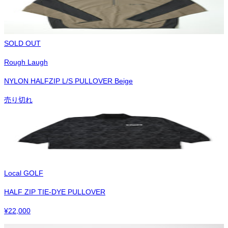
SOLD OUT
Rough Laugh
NYLON HALFZIP L/S PULLOVER Beige
売り切れ
Local GOLF
HALF ZIP TIE-DYE PULLOVER
¥
22,000