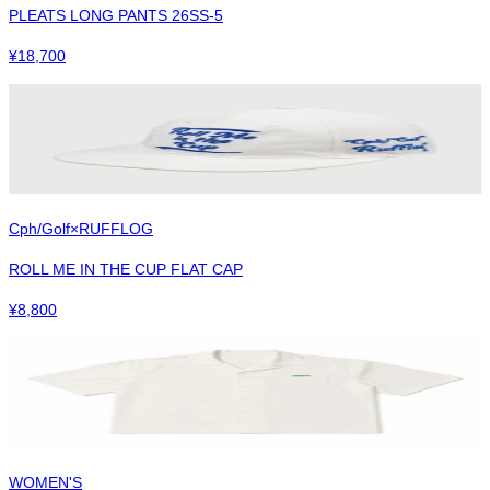
PLEATS LONG PANTS 26SS-5
¥
18,700
Cph/Golf×RUFFLOG
ROLL ME IN THE CUP FLAT CAP
¥
8,800
WOMEN'S