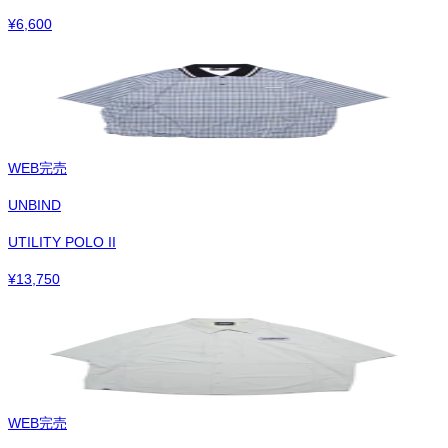
¥
6,600
WEB完売
UNBIND
UTILITY POLO II
¥
13,750
WEB完売