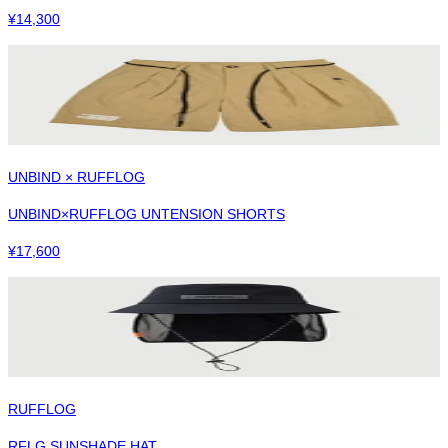
¥
14,300
UNBIND × RUFFLOG
UNBIND×RUFFLOG UNTENSION SHORTS
¥
17,600
RUFFLOG
RFLG SUNSHADE HAT