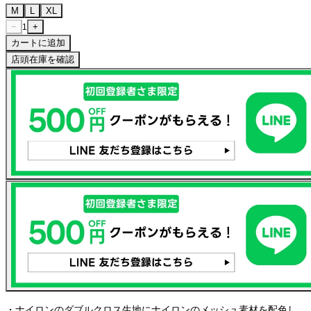
M
L
XL
−
+
1
カートに追加
店頭在庫を確認
・ナイロンのダブルクロス生地にナイロンのメッシュ素材を配色し