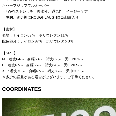
たハーフジッププルオーバー
・4WAYストレッチ、撥水性、通気性、イージーケア
・左胸、後身裾にROUGHLAUGHロゴ刺繍入り
【素材】
表地：ナイロン89％ ポリウレタン11％
配色部分：ナイロン97％ ポリウレタン3％
【SIZE】
M：着丈64㎝ 身幅63㎝ 裄丈82㎝ 天巾20.1㎝
L：着丈67㎝ 身幅65㎝ 裄丈84㎝ 天巾20.5㎝
XL：着丈70㎝ 身幅67㎝ 裄丈86㎝ 天巾20.9㎝
※多少の誤差がある場合がございます。ご了承ください。
COORDINATES