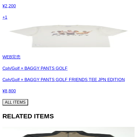
¥
2,200
+
1
WEB完売
Cph/Golf × BAGGY PANTS GOLF
Cph/Golf × BAGGY PANTS GOLF FRIENDS TEE JPN EDITION
¥
8,800
ALL ITEMS
RELATED ITEMS