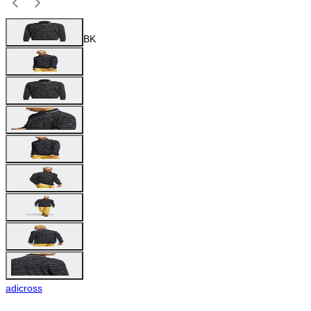
BK
adicross