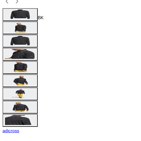
BK
adicross