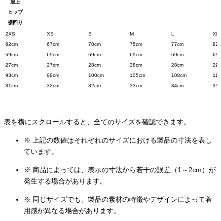
股上
ヒップ
裾回り
2XS
XS
S
M
L
XL
62cm
67cm
70cm
75cm
77cm
82
69cm
69cm
69cm
69cm
69cm
69
27cm
27cm
28cm
28cm
28cm
29
93cm
98cm
100cm
105cm
108cm
11
31cm
32cm
32cm
33cm
34cm
35
表を横にスクロールすると、全てのサイズを確認できます。
※ 上記の数値はそれぞれのサイズにおける製品の寸法を表し
ています。
※ 商品によっては、表示の寸法から若干の誤差（1～2cm）が
発生する場合があります。
※ 同じサイズでも、製品の素材の特徴やデザインによって着
用感が異なる場合があります。