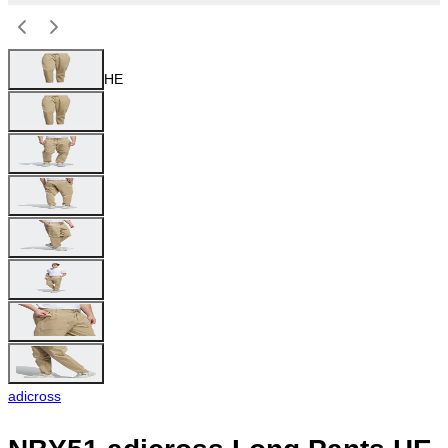
HE
adicross