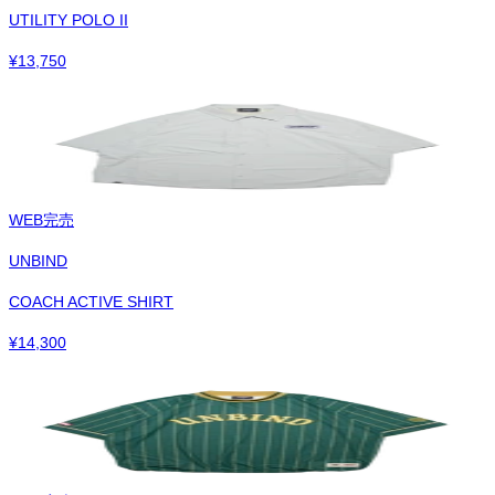
UTILITY POLO II
¥
13,750
WEB完売
UNBIND
COACH ACTIVE SHIRT
¥
14,300