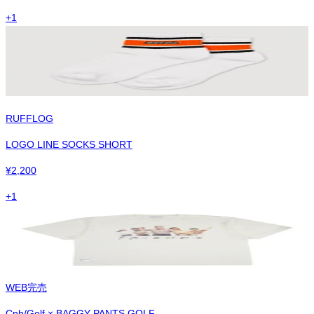
+
1
RUFFLOG
LOGO LINE SOCKS SHORT
¥
2,200
+
1
WEB完売
Cph/Golf × BAGGY PANTS GOLF