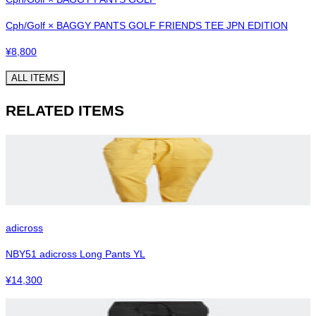
Cph/Golf × BAGGY PANTS GOLF FRIENDS TEE JPN EDITION
¥
8,800
ALL ITEMS
RELATED ITEMS
adicross
NBY51 adicross Long Pants YL
¥
14,300