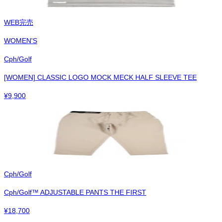
WEB完売
WOMEN'S
Cph/Golf
[WOMEN] CLASSIC LOGO MOCK MECK HALF SLEEVE TEE
¥
9,900
Cph/Golf
Cph/Golf™︎ ADJUSTABLE PANTS THE FIRST
¥
18,700