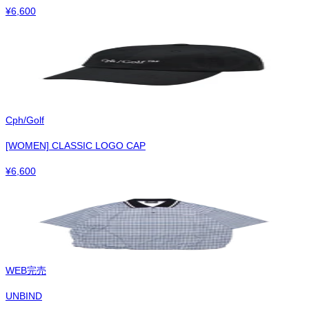
¥
6,600
Cph/Golf
[WOMEN] CLASSIC LOGO CAP
¥
6,600
WEB完売
UNBIND