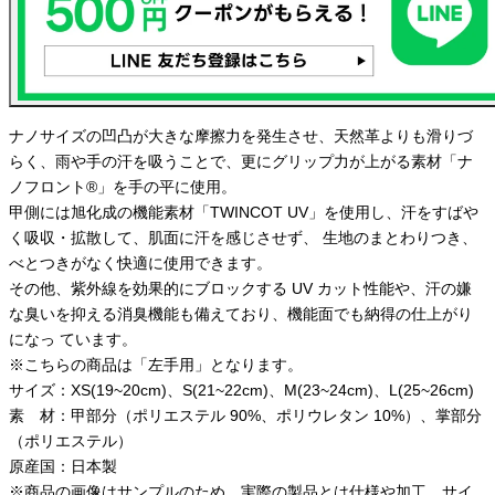
ナノサイズの凹凸が大きな摩擦力を発生させ、天然革よりも滑りづ
らく、雨や手の汗を吸うことで、更にグリップ力が上がる素材「ナ
ノフロント®」を手の平に使用。
甲側には旭化成の機能素材「TWINCOT UV」を使用し、汗をすばや
く吸収・拡散して、肌面に汗を感じさせず、 生地のまとわりつき、
べとつきがなく快適に使用できます。
その他、紫外線を効果的にブロックする UV カット性能や、汗の嫌
な臭いを抑える消臭機能も備えており、機能面でも納得の仕上がり
になっ ています。
※こちらの商品は「左手用」となります。
サイズ：XS(19~20cm)、S(21~22cm)、M(23~24cm)、L(25~26cm)
素 材：甲部分（ポリエステル 90%、ポリウレタン 10%）、掌部分
（ポリエステル）
原産国：日本製
※商品の画像はサンプルのため、実際の製品とは仕様や加工、サイ