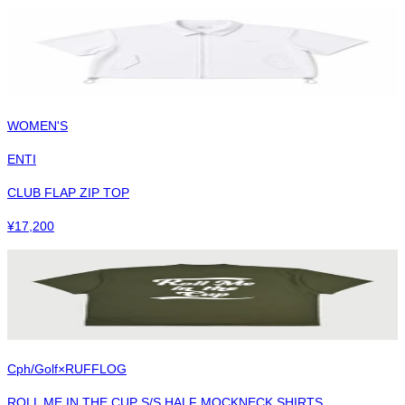
WOMEN'S
ENTI
CLUB FLAP ZIP TOP
¥
17,200
Cph/Golf×RUFFLOG
ROLL ME IN THE CUP S/S HALF MOCKNECK SHIRTS