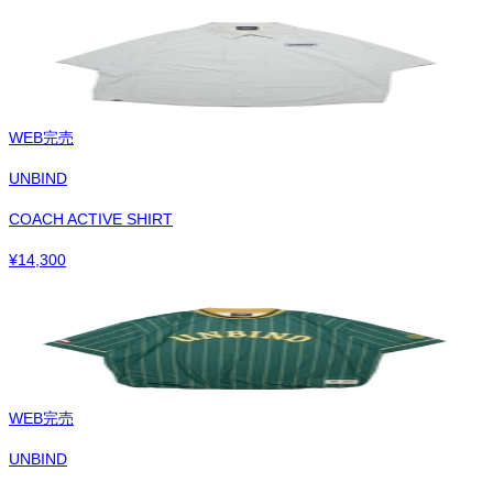
WEB完売
UNBIND
COACH ACTIVE SHIRT
¥
14,300
WEB完売
UNBIND