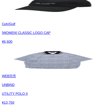
Cph/Golf
[WOMEN] CLASSIC LOGO CAP
¥
6,600
WEB完売
UNBIND
UTILITY POLO II
¥
13,750