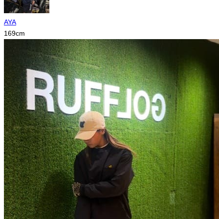
AYA
169
cm