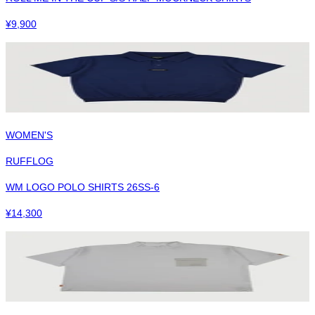
¥
9,900
WOMEN'S
RUFFLOG
WM LOGO POLO SHIRTS 26SS-6
¥
14,300