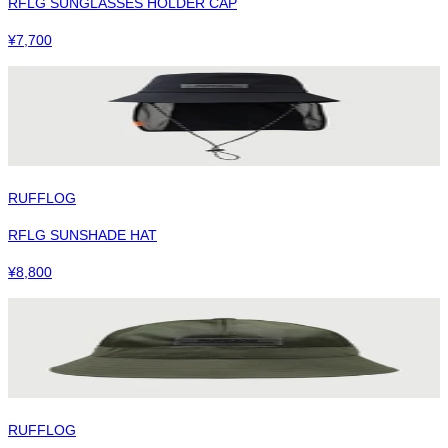
RFLG SUNGLASSES HOLDER CAP
¥
7,700
RUFFLOG
RFLG SUNSHADE HAT
¥
8,800
RUFFLOG