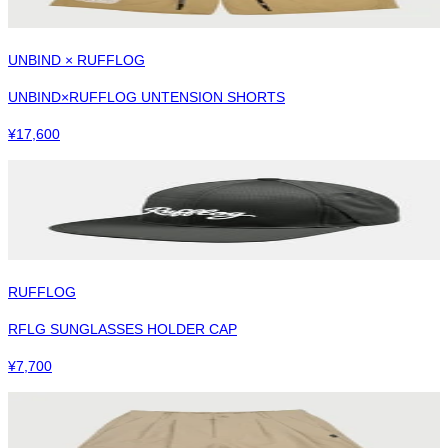
UNBIND × RUFFLOG
UNBIND×RUFFLOG UNTENSION SHORTS
¥
17,600
RUFFLOG
RFLG SUNGLASSES HOLDER CAP
¥
7,700