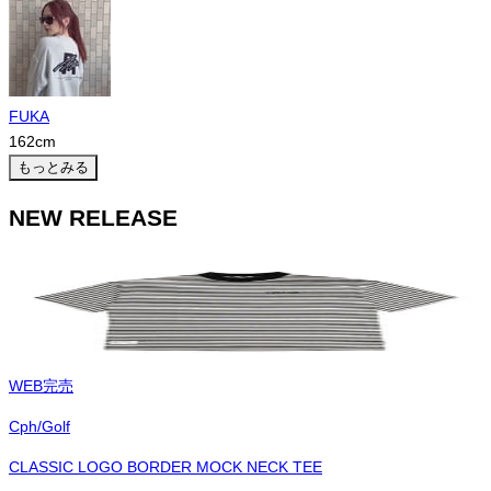
FUKA
162
cm
もっとみる
NEW RELEASE
WEB完売
Cph/Golf
CLASSIC LOGO BORDER MOCK NECK TEE