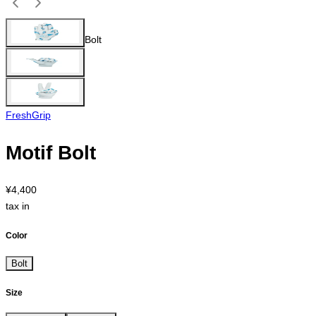
Bolt
FreshGrip
Motif Bolt
¥4,400
tax in
Color
Bolt
Size