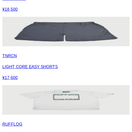
¥
18,500
TNRCN
LIGHT CORE EASY SHORTS
¥
17,600
RUFFLOG