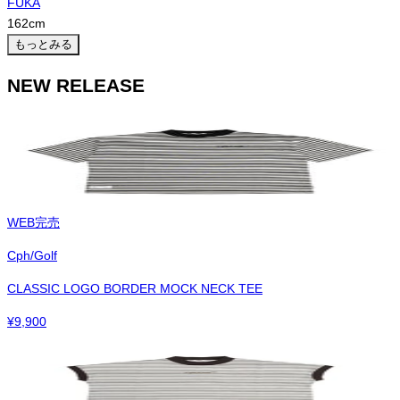
FUKA
162
cm
もっとみる
NEW RELEASE
WEB完売
Cph/Golf
CLASSIC LOGO BORDER MOCK NECK TEE
¥
9,900