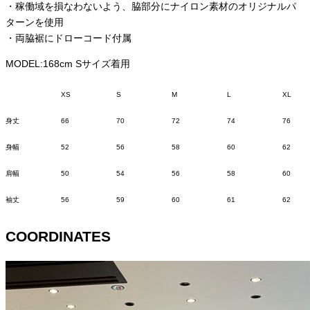
・稼働域を損なわないよう、脇部分にナイロン素材のオリジナルパ
ターンを使用
・両脇裾にドローコード付属
MODEL:168cm Sサイズ着用
XS
S
M
L
XL
身丈
66
70
72
74
76
身幅
52
56
58
60
62
肩幅
50
54
56
58
60
袖丈
56
59
60
61
62
COORDINATES