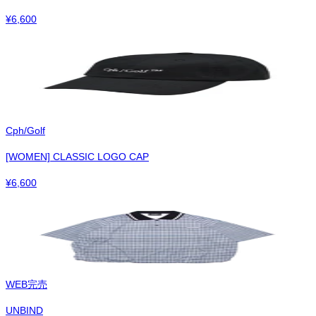
¥
6,600
Cph/Golf
[WOMEN] CLASSIC LOGO CAP
¥
6,600
WEB完売
UNBIND