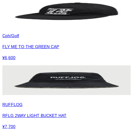
Cph/Golf
FLY ME TO THE GREEN CAP
¥
6,600
RUFFLOG
RFLG 2WAY LIGHT BUCKET HAT
¥
7,700