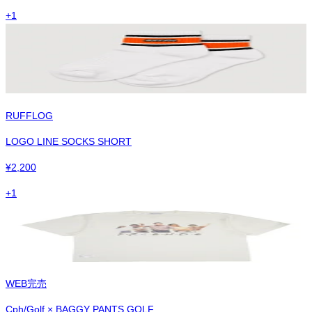
+
1
RUFFLOG
LOGO LINE SOCKS SHORT
¥
2,200
+
1
WEB完売
Cph/Golf × BAGGY PANTS GOLF