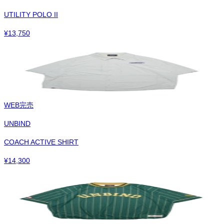
UTILITY POLO II
¥
13,750
WEB完売
UNBIND
COACH ACTIVE SHIRT
¥
14,300