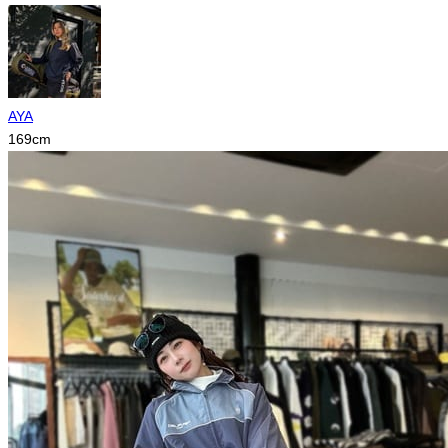
AYA
169
cm