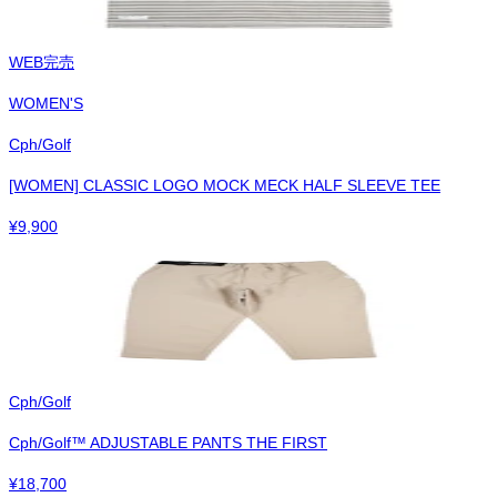
WEB完売
WOMEN'S
Cph/Golf
[WOMEN] CLASSIC LOGO MOCK MECK HALF SLEEVE TEE
¥
9,900
Cph/Golf
Cph/Golf™︎ ADJUSTABLE PANTS THE FIRST
¥
18,700