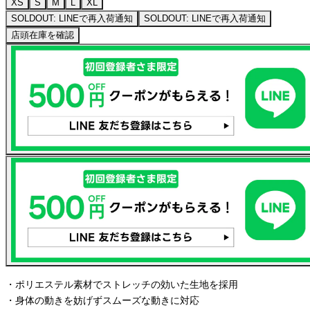
XS
S
M
L
XL
SOLDOUT: LINEで再入荷通知
SOLDOUT: LINEで再入荷通知
店頭在庫を確認
・ポリエステル素材でストレッチの効いた生地を採用
・身体の動きを妨げずスムーズな動きに対応