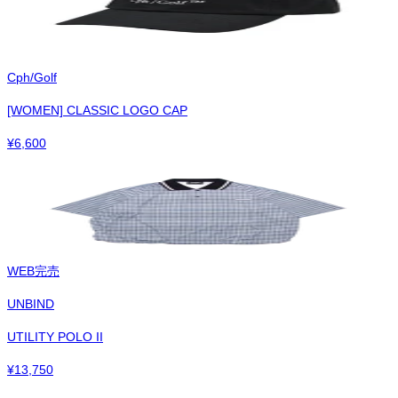
Cph/Golf
[WOMEN] CLASSIC LOGO CAP
¥
6,600
WEB完売
UNBIND
UTILITY POLO II
¥
13,750