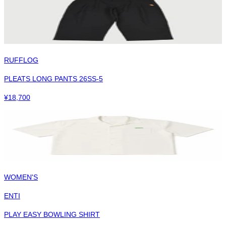
RUFFLOG
PLEATS LONG PANTS 26SS-5
¥
18,700
WOMEN'S
ENTI
PLAY EASY BOWLING SHIRT