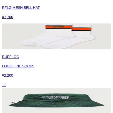
RFLG MESH BELL HAT
¥
7,700
RUFFLOG
LOGO LINE SOCKS
¥
2,200
+
1