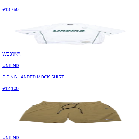
¥
13,750
WEB完売
UNBIND
PIPING LANDED MOCK SHIRT
¥
12,100
UNBIND