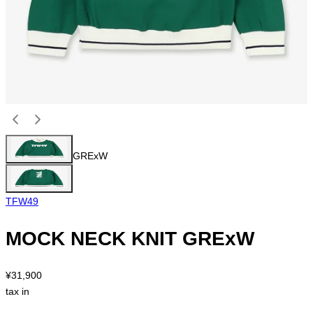
GRExW
TFW49
MOCK NECK KNIT GRExW
¥31,900
tax in