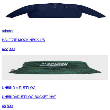
adress
HALF ZIP MOCK NECK L/S
¥
22,000
UNBIND × RUFFLOG
UNBIND×RUFFLOG BUCKET HAT
¥
8,800