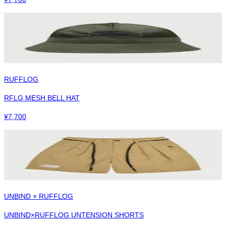
RUFFLOG
RFLG MESH BELL HAT
¥
7,700
UNBIND × RUFFLOG
UNBIND×RUFFLOG UNTENSION SHORTS