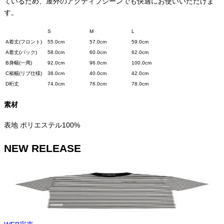
ているため、屋外のアクティブシーンでも快適にお使いいただけま
す。
S
M
L
A
着丈(フロント)
55.0cm
57.0cm
59.0cm
A
着丈(バック)
58.0cm
60.0cm
62.0cm
B
身幅(一周)
92.0cm
96.0cm
100.0cm
C
裾幅(リブ仕様)
38.0cm
40.0cm
42.0cm
D
裄丈
74.0cm
76.0cm
78.0cm
素材
表地 ポリエステル100%
NEW RELEASE