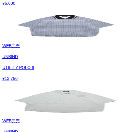
¥
6,600
WEB完売
UNBIND
UTILITY POLO II
¥
13,750
WEB完売
UNBIND