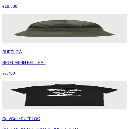
¥
19,800
RUFFLOG
RFLG MESH BELL HAT
¥
7,700
Cph/Golf×RUFFLOG