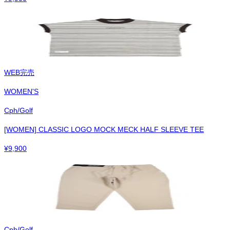
WEB完売
WOMEN'S
Cph/Golf
[WOMEN] CLASSIC LOGO MOCK MECK HALF SLEEVE TEE
¥
9,900
Cph/Golf