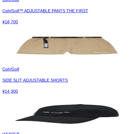
Cph/Golf™︎ ADJUSTABLE PANTS THE FIRST
¥
18,700
Cph/Golf
SIDE SLIT ADJUSTABLE SHORTS
¥
14,300