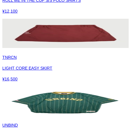
ROLL ME IN THE CUP S/S POLO SHIRTS
¥
12,100
TNRCN
LIGHT CORE EASY SKIRT
¥
16,500
UNBIND