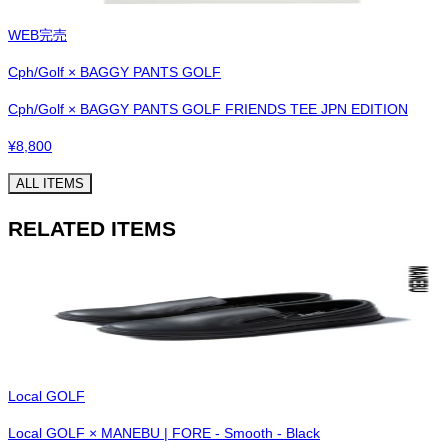
WEB完売
Cph/Golf × BAGGY PANTS GOLF
Cph/Golf × BAGGY PANTS GOLF FRIENDS TEE JPN EDITION
¥
8,800
ALL ITEMS
RELATED ITEMS
Local GOLF
Local GOLF × MANEBU | FORE - Smooth - Black