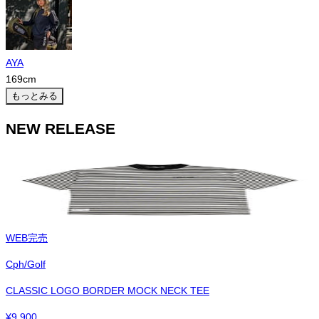
AYA
169
cm
もっとみる
NEW RELEASE
WEB完売
Cph/Golf
CLASSIC LOGO BORDER MOCK NECK TEE
¥
9,900