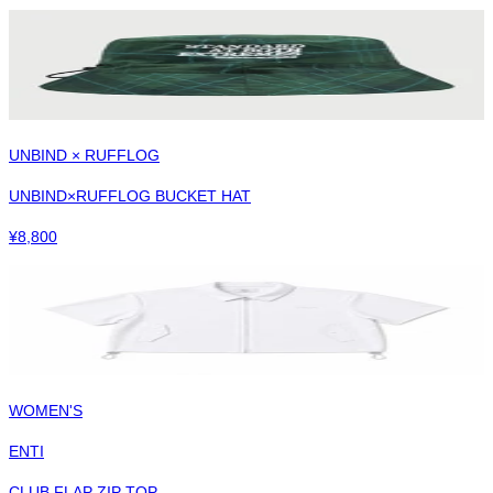
UNBIND × RUFFLOG
UNBIND×RUFFLOG BUCKET HAT
¥
8,800
WOMEN'S
ENTI
CLUB FLAP ZIP TOP