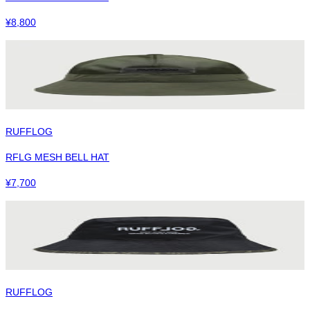
¥
8,800
RUFFLOG
RFLG MESH BELL HAT
¥
7,700
RUFFLOG