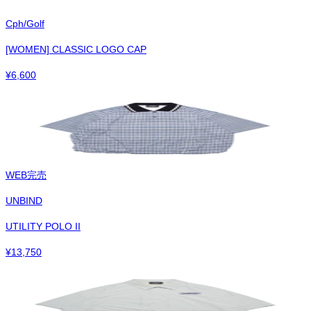
Cph/Golf
[WOMEN] CLASSIC LOGO CAP
¥
6,600
WEB完売
UNBIND
UTILITY POLO II
¥
13,750