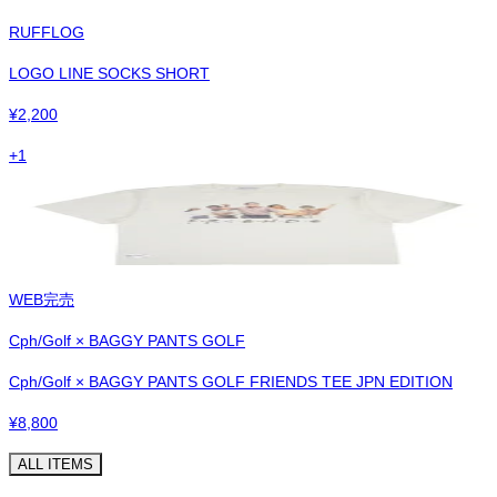
RUFFLOG
LOGO LINE SOCKS SHORT
¥
2,200
+
1
WEB完売
Cph/Golf × BAGGY PANTS GOLF
Cph/Golf × BAGGY PANTS GOLF FRIENDS TEE JPN EDITION
¥
8,800
ALL ITEMS