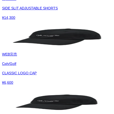
SIDE SLIT ADJUSTABLE SHORTS
¥
14,300
WEB完売
Cph/Golf
CLASSIC LOGO CAP
¥
6,600