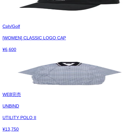
Cph/Golf
[WOMEN] CLASSIC LOGO CAP
¥
6,600
WEB完売
UNBIND
UTILITY POLO II
¥
13,750