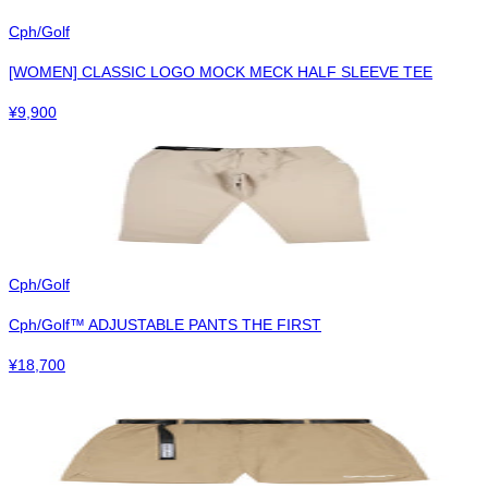
Cph/Golf
[WOMEN] CLASSIC LOGO MOCK MECK HALF SLEEVE TEE
¥
9,900
Cph/Golf
Cph/Golf™︎ ADJUSTABLE PANTS THE FIRST
¥
18,700