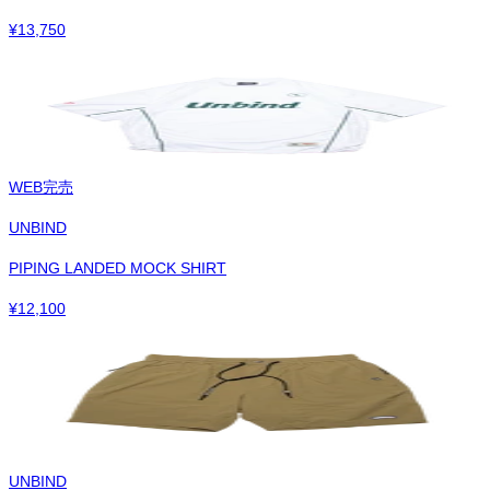
¥
13,750
WEB完売
UNBIND
PIPING LANDED MOCK SHIRT
¥
12,100
UNBIND