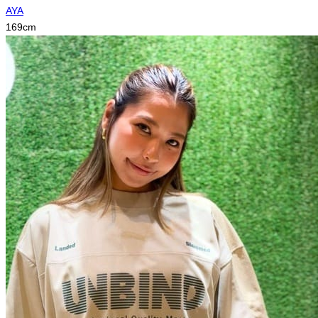
AYA
169
cm