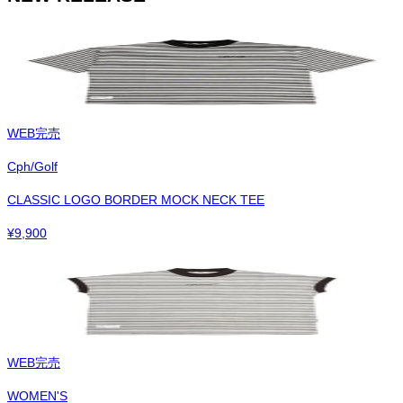
WEB完売
Cph/Golf
CLASSIC LOGO BORDER MOCK NECK TEE
¥
9,900
WEB完売
WOMEN'S