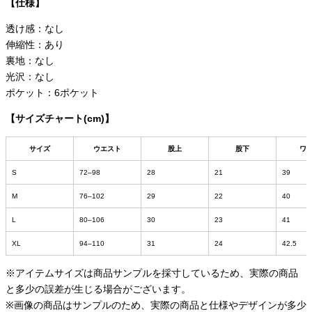
【仕様】
透け感：なし
伸縮性：あり
裏地：なし
光沢：なし
ポケット：6ポケット
【サイズチャート(cm)】
サイズ
ウエスト
股上
股下
ワ
S
72–98
28
21
39
M
76–102
29
22
40
L
80–106
30
23
41
XL
94–110
31
24
42.5
※アイテムサイズは商品サンプルを採寸しているため、実際の商品
と多少の誤差が生じる場合がございます。
※画像の商品はサンプルのため、実際の商品と仕様やデザインが多少