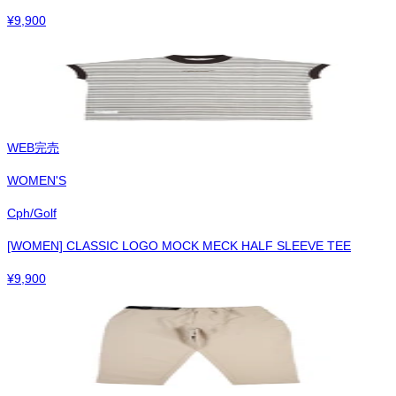
¥
9,900
WEB完売
WOMEN'S
Cph/Golf
[WOMEN] CLASSIC LOGO MOCK MECK HALF SLEEVE TEE
¥
9,900