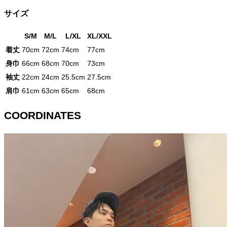
サイズ
S/M
M/L
L/XL
XL/XXL
着丈
70cm
72cm
74cm
77cm
身巾
66cm
68cm
70cm
73cm
袖丈
22cm
24cm
25.5cm
27.5cm
肩巾
61cm
63cm
65cm
68cm
COORDINATES