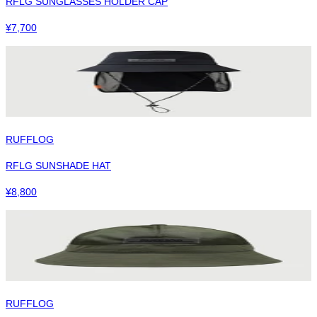
RFLG SUNGLASSES HOLDER CAP
¥
7,700
RUFFLOG
RFLG SUNSHADE HAT
¥
8,800
RUFFLOG