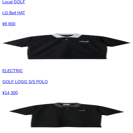
Local GOLF
LG Bell HAT
¥
8,800
ELECTRIC
GOLF LOGO S/S POLO
¥
14,300