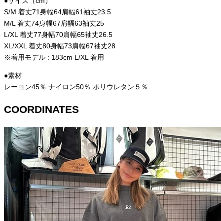
●サイズ（cm）
S/M 着丈71身幅64肩幅61袖丈23.5
M/L 着丈74身幅67肩幅63袖丈25
L/XL 着丈77身幅70肩幅65袖丈26.5
XL/XXL 着丈80身幅73肩幅67袖丈28
※着用モデル : 183cm L/XL 着用
●素材
レーヨン45％ ナイロン50％ ポリウレタン５％
COORDINATES