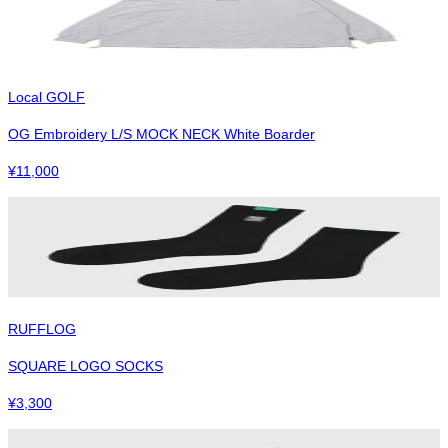
Local GOLF
OG Embroidery L/S MOCK NECK White Boarder
¥
11,000
RUFFLOG
SQUARE LOGO SOCKS
¥
3,300