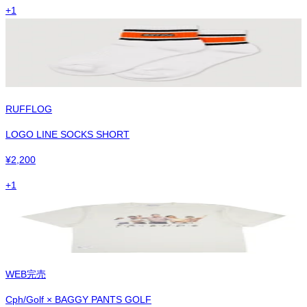
+
1
RUFFLOG
LOGO LINE SOCKS SHORT
¥
2,200
+
1
WEB完売
Cph/Golf × BAGGY PANTS GOLF