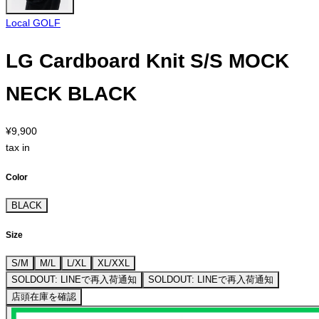
Local GOLF
LG Cardboard Knit S/S MOCK
NECK BLACK
¥9,900
tax in
Color
BLACK
Size
S/M
M/L
L/XL
XL/XXL
SOLDOUT: LINEで再入荷通知
SOLDOUT: LINEで再入荷通知
店頭在庫を確認