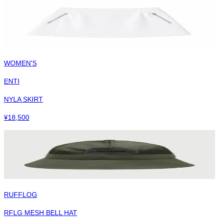
WOMEN'S
ENTI
NYLA SKIRT
¥
18,500
RUFFLOG
RFLG MESH BELL HAT