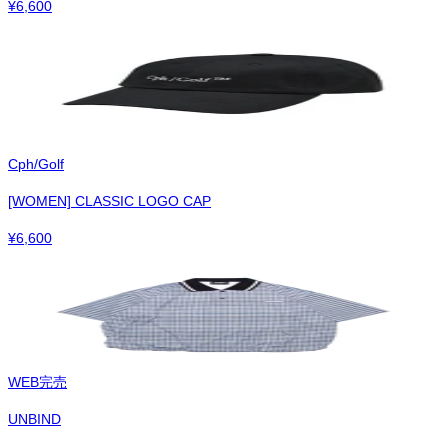
¥
6,600
Cph/Golf
[WOMEN] CLASSIC LOGO CAP
¥
6,600
WEB完売
UNBIND