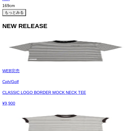
169
cm
もっとみる
NEW RELEASE
WEB完売
Cph/Golf
CLASSIC LOGO BORDER MOCK NECK TEE
¥
9,900