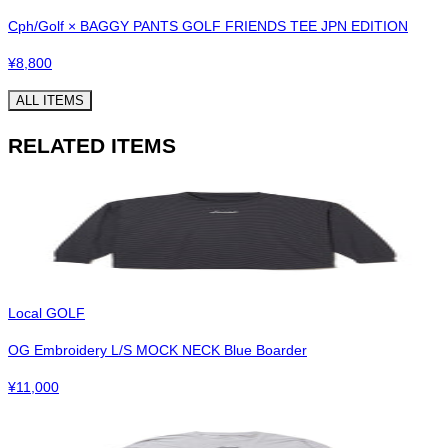
Cph/Golf × BAGGY PANTS GOLF FRIENDS TEE JPN EDITION
¥
8,800
ALL ITEMS
RELATED ITEMS
Local GOLF
OG Embroidery L/S MOCK NECK Blue Boarder
¥
11,000