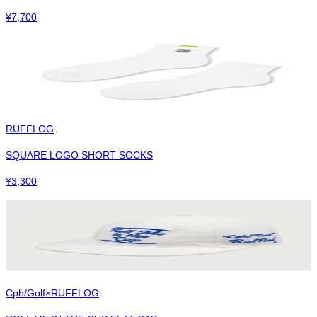
¥
7,700
RUFFLOG
SQUARE LOGO SHORT SOCKS
¥
3,300
Cph/Golf×RUFFLOG