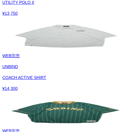
UTILITY POLO II
¥
13,750
WEB完売
UNBIND
COACH ACTIVE SHIRT
¥
14,300
WEB完売