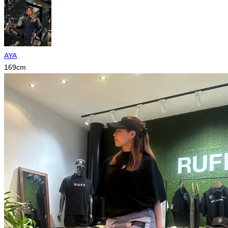
AYA
169
cm