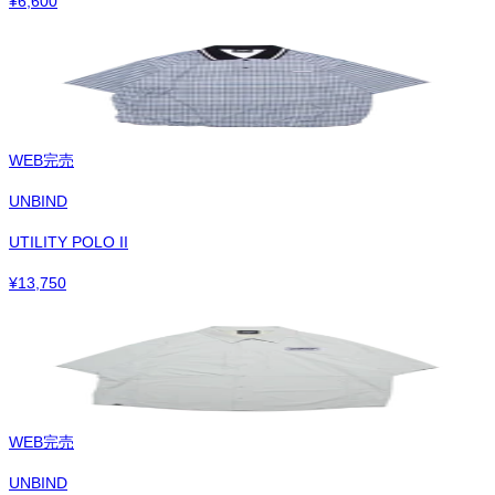
¥
6,600
WEB完売
UNBIND
UTILITY POLO II
¥
13,750
WEB完売
UNBIND