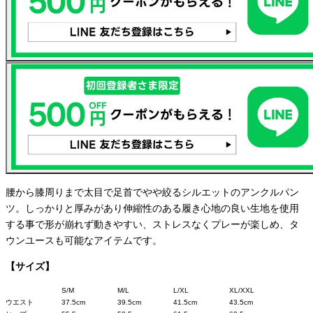
腰から膝周りまで太目で足首でやや絞るシルエットのアンクルパン
ツ。しっかりと厚みがあり伸縮性のある履き心地の良い生地を使用
する事で形が崩れず動きやすい、ストレスなくプレーが楽しめ、タ
ウンユースも可能なアイテムです。
【サイズ】
S/M
M/L
L/XL
XL/XXL
ウエスト
37.5cm
39.5cm
41.5cm
43.5cm