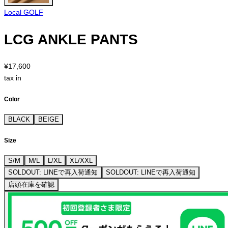
Local GOLF
LCG ANKLE PANTS
¥17,600
tax in
Color
BLACK
BEIGE
Size
S/M
M/L
L/XL
XL/XXL
SOLDOUT: LINEで再入荷通知
SOLDOUT: LINEで再入荷通知
店頭在庫を確認