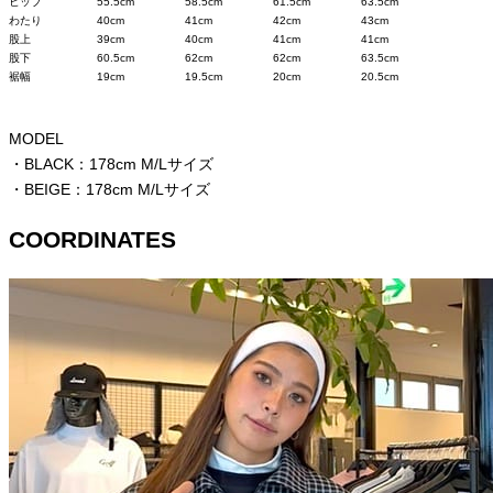
ヒップ
55.5cm
58.5cm
61.5cm
63.5cm
わたり
40cm
41cm
42cm
43cm
股上
39cm
40cm
41cm
41cm
股下
60.5cm
62cm
62cm
63.5cm
裾幅
19cm
19.5cm
20cm
20.5cm
MODEL
・BLACK：178cm M/Lサイズ
・BEIGE：178cm M/Lサイズ
COORDINATES