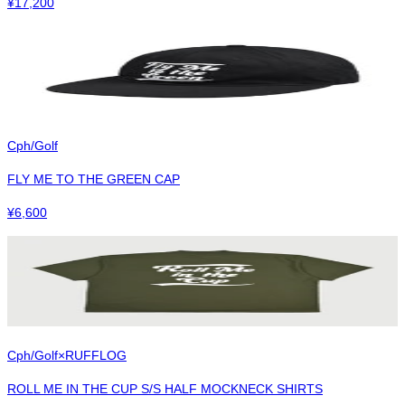
¥
17,200
Cph/Golf
FLY ME TO THE GREEN CAP
¥
6,600
Cph/Golf×RUFFLOG
ROLL ME IN THE CUP S/S HALF MOCKNECK SHIRTS