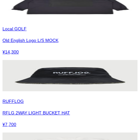
Local GOLF
Old English Logo L/S MOCK
¥
14,300
RUFFLOG
RFLG 2WAY LIGHT BUCKET HAT
¥
7,700