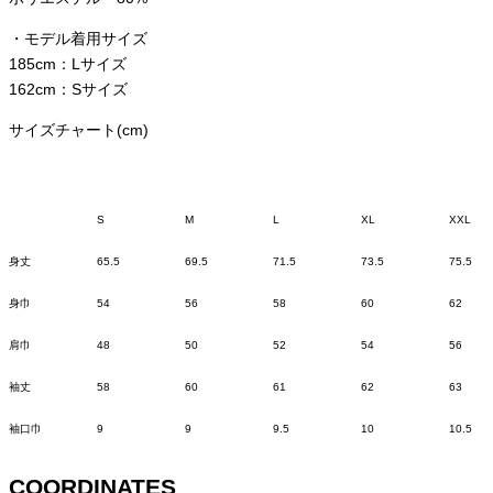
・モデル着用サイズ
185cm：Lサイズ
162cm：Sサイズ
サイズチャート(cm)
S
M
L
XL
XXL
身丈
65.5
69.5
71.5
73.5
75.5
身巾
54
56
58
60
62
肩巾
48
50
52
54
56
袖丈
58
60
61
62
63
袖口巾
9
9
9.5
10
10.5
COORDINATES