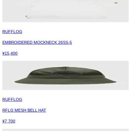
RUFFLOG
EMBROIDERED MOCKNECK 26SS-5
¥
15,400
RUFFLOG
RFLG MESH BELL HAT
¥
7,700