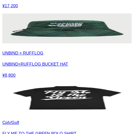
¥
17,200
UNBIND × RUFFLOG
UNBIND×RUFFLOG BUCKET HAT
¥
8,800
Cph/Golf
FLY ME TO THE GREEN POLO SHIRT