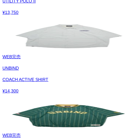
UTILITY POLO II
¥
13,750
WEB完売
UNBIND
COACH ACTIVE SHIRT
¥
14,300
WEB完売