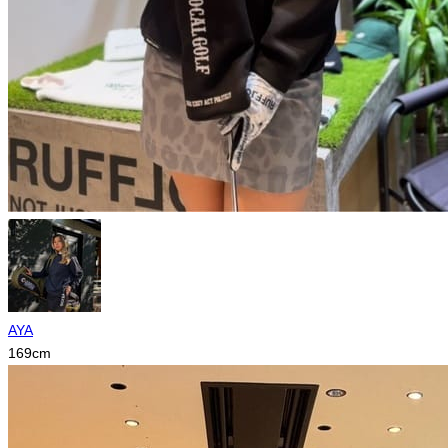
AYA
169
cm