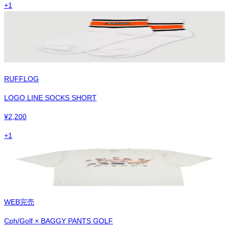
+
1
RUFFLOG
LOGO LINE SOCKS SHORT
¥
2,200
+
1
WEB完売
Cph/Golf × BAGGY PANTS GOLF