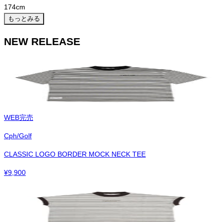
174
cm
もっとみる
NEW RELEASE
WEB完売
Cph/Golf
CLASSIC LOGO BORDER MOCK NECK TEE
¥
9,900