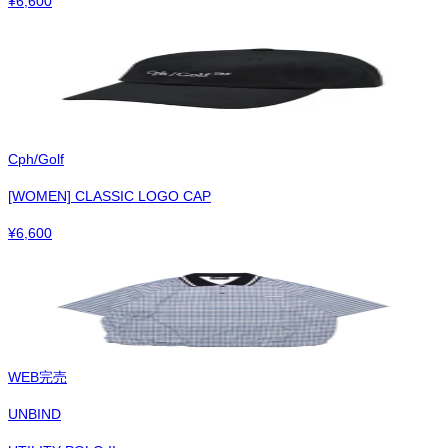
¥
6,600
Cph/Golf
[WOMEN] CLASSIC LOGO CAP
¥
6,600
WEB完売
UNBIND