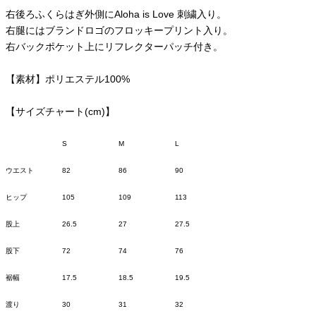
右後ろふくらはぎ外側にAloha is Love 刺繍入り。
右腿にはブランドロゴのフロッキープリント入り。
右バックポケット上にリフレクターパッチ付き。
【素材】ポリエステル100%
【サイズチャート(cm)】
S
M
L
ウエスト
82
86
90
ヒップ
105
109
113
股上
26.5
27
27.5
股下
72
74
76
裾幅
17.5
18.5
19.5
渡り
30
31
32