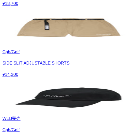
¥
18,700
Cph/Golf
SIDE SLIT ADJUSTABLE SHORTS
¥
14,300
WEB完売
Cph/Golf