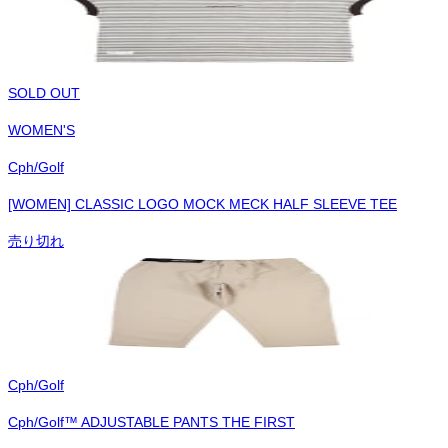
SOLD OUT
WOMEN'S
Cph/Golf
[WOMEN] CLASSIC LOGO MOCK MECK HALF SLEEVE TEE
売り切れ
Cph/Golf
Cph/Golf™︎ ADJUSTABLE PANTS THE FIRST