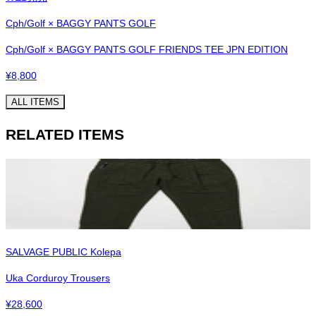
Cph/Golf × BAGGY PANTS GOLF
Cph/Golf × BAGGY PANTS GOLF FRIENDS TEE JPN EDITION
¥
8,800
ALL ITEMS
RELATED ITEMS
SALVAGE PUBLIC Kolepa
Uka Corduroy Trousers
¥
28,600