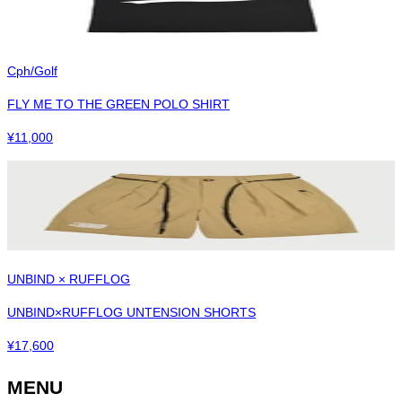
Cph/Golf
FLY ME TO THE GREEN POLO SHIRT
¥
11,000
UNBIND × RUFFLOG
UNBIND×RUFFLOG UNTENSION SHORTS
¥
17,600
MENU