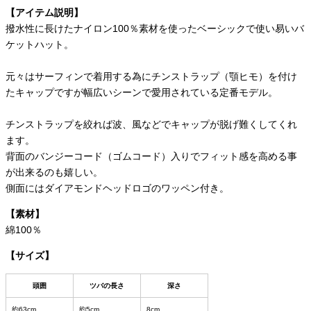
【アイテム説明】
撥水性に長けたナイロン100％素材を使ったベーシックで使い易いバ
ケットハット。
元々はサーフィンで着用する為にチンストラップ（顎ヒモ）を付け
たキャップですが幅広いシーンで愛用されている定番モデル。
チンストラップを絞れば波、風などでキャップが脱げ難くしてくれ
ます。
背面のバンジーコード（ゴムコード）入りでフィット感を高める事
が出来るのも嬉しい。
側面にはダイアモンドヘッドロゴのワッペン付き。
【素材】
綿100％
【サイズ】
頭囲
ツバの長さ
深さ
約63cm
約5cm
8cm