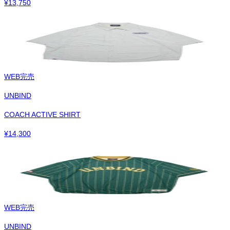
¥
13,750
WEB完売
UNBIND
COACH ACTIVE SHIRT
¥
14,300
WEB完売
UNBIND