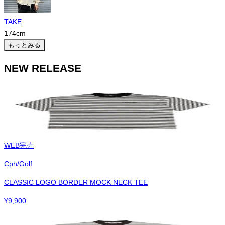
TAKE
174
cm
もっとみる
NEW RELEASE
WEB完売
Cph/Golf
CLASSIC LOGO BORDER MOCK NECK TEE
¥
9,900