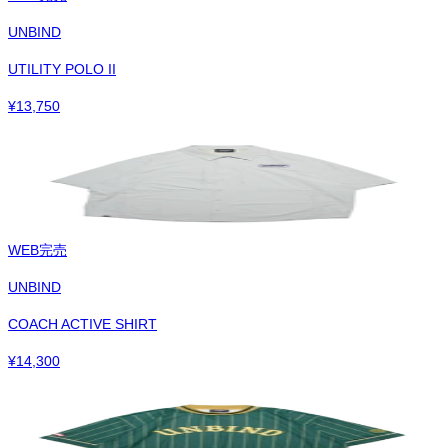
UNBIND
UTILITY POLO II
¥
13,750
WEB完売
UNBIND
COACH ACTIVE SHIRT
¥
14,300