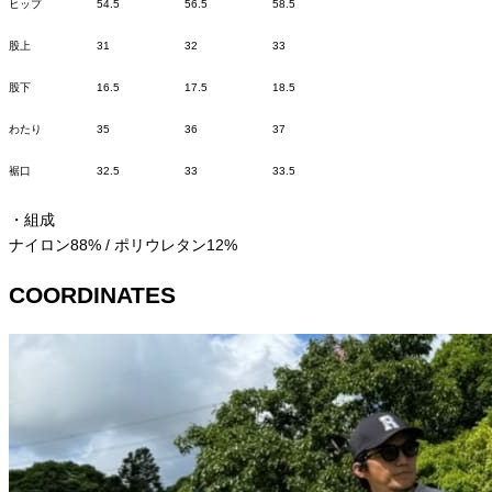
ヒップ
54.5
56.5
58.5
股上
31
32
33
股下
16.5
17.5
18.5
わたり
35
36
37
裾口
32.5
33
33.5
・組成
ナイロン
88% /
ポリウレタン
12%
COORDINATES