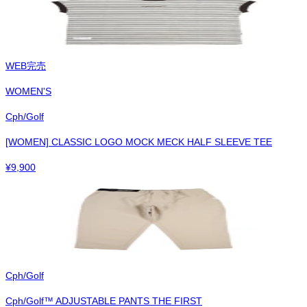
WEB完売
WOMEN'S
Cph/Golf
[WOMEN] CLASSIC LOGO MOCK MECK HALF SLEEVE TEE
¥
9,900
Cph/Golf
Cph/Golf™︎ ADJUSTABLE PANTS THE FIRST