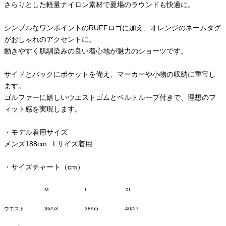
さらりとした軽量ナイロン素材で夏場のラウンドも快適に。
シンプルなワンポイントのRUFFロゴに加え、オレンジのネームタグ
がおしゃれのアクセントに。
動きやすく肌馴染みの良い着心地が魅力のショーツです。
サイドとバックにポケットを備え、マーカーや小物の収納に重宝し
ます。
ゴルファーに嬉しいウエストゴムとベルトループ付きで、理想のフ
ィット感を実現します。
・モデル着用サイズ
メンズ188cm : Lサイズ着用
・サイズチャート（cm）
M
L
XL
ウエスト
36/53
38/55
40/57