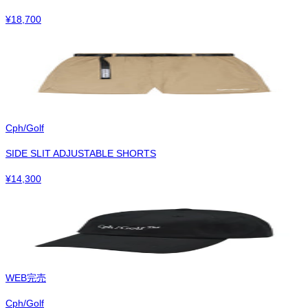
¥
18,700
Cph/Golf
SIDE SLIT ADJUSTABLE SHORTS
¥
14,300
WEB完売
Cph/Golf