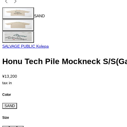
SAND
SALVAGE PUBLIC Kolepa
Honu Tech Pile Mockneck S/S(Ga
¥13,200
tax in
Color
SAND
Size