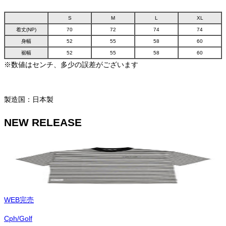
S
M
L
XL
着丈(NP)
70
72
74
74
身幅
52
55
58
60
裾幅
52
55
58
60
※数値はセンチ、多少の誤差がございます
製造国：日本製
NEW RELEASE
WEB完売
Cph/Golf