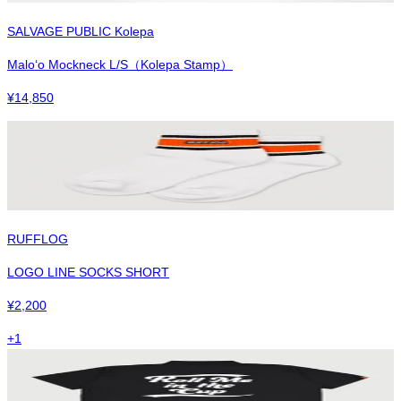
SALVAGE PUBLIC Kolepa
Maloʻo Mockneck L/S（Kolepa Stamp）
¥
14,850
RUFFLOG
LOGO LINE SOCKS SHORT
¥
2,200
+
1