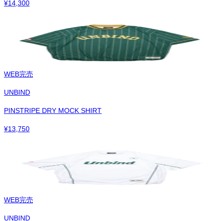
¥
14,300
WEB完売
UNBIND
PINSTRIPE DRY MOCK SHIRT
¥
13,750
WEB完売
UNBIND