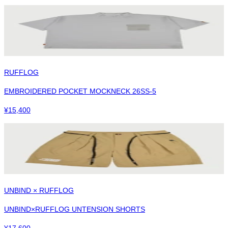
RUFFLOG
EMBROIDERED POCKET MOCKNECK 26SS-5
¥
15,400
UNBIND × RUFFLOG
UNBIND×RUFFLOG UNTENSION SHORTS
¥
17,600