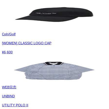
Cph/Golf
[WOMEN] CLASSIC LOGO CAP
¥
6,600
WEB完売
UNBIND
UTILITY POLO II