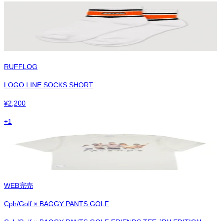
RUFFLOG
LOGO LINE SOCKS SHORT
¥
2,200
+
1
WEB完売
Cph/Golf × BAGGY PANTS GOLF