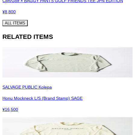
Cph/Golf × BAGGY PANTS GOLF FRIENDS TEE JPN EDITION
¥
8,800
ALL ITEMS
RELATED ITEMS
SALVAGE PUBLIC Kolepa
Honu Mockneck L/S (Brand Stamp) SAGE
¥
16,500