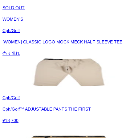
SOLD OUT
WOMEN'S
Cph/Golf
[WOMEN] CLASSIC LOGO MOCK MECK HALF SLEEVE TEE
売り切れ
Cph/Golf
Cph/Golf™︎ ADJUSTABLE PANTS THE FIRST
¥
18,700