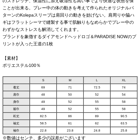
のストレッチ、保温性に加え吸湿性も高い事でより快適な状態を保
ことが出来る。プレー中の体の動きを考えて作られたオリジナルパ
ターンのKolepaスリーブは肩回りの動きを妨げない。肩周りや脇ハ
ギはフラットシーマで縫製する事で肌触りもなめらかでプレー中の
わずかなストレスも解消してくれます。
ブランドを象徴するダイアモンドヘッドロゴ＆PARADISE NOWのプ
リントが入った王道の1枚
【素材】
ポリエステル100％
S
M
L
XL
着丈
69
71
72.5
74
肩巾
48
50
52
54
身巾
49
52
55
58
裾巾
49
52
55
58
裄丈
82.5
86
89
90.5
袖丈
58.5
61
62
63.5
袖巾
22.8
23.8
24.8
25.8
※数値はセンチ、多少の誤差がございます