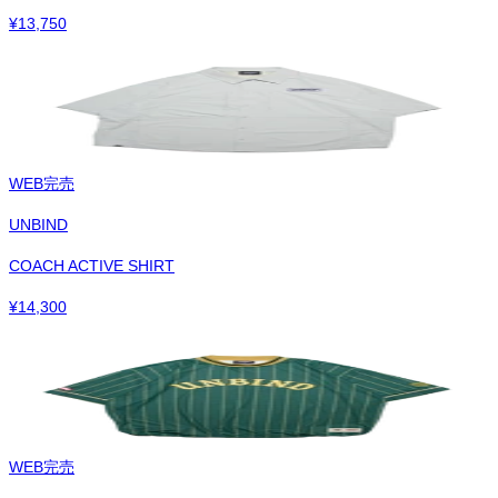
¥
13,750
WEB完売
UNBIND
COACH ACTIVE SHIRT
¥
14,300
WEB完売