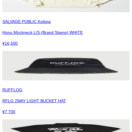
SALVAGE PUBLIC Kolepa
Honu Mockneck L/S (Brand Stamp) WHITE
¥
16,500
RUFFLOG
RFLG 2WAY LIGHT BUCKET HAT
¥
7,700