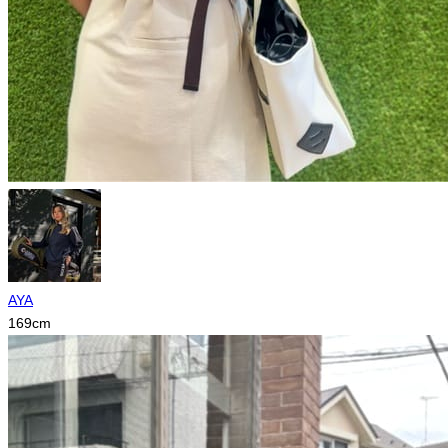
AYA
169
cm