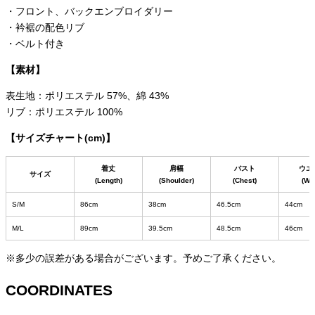
・フロント、バックエンブロイダリー
・衿裾の配色リブ
・ベルト付き
【素材】
表生地：ポリエステル 57%、綿 43%
リブ：ポリエステル 100%
【サイズチャート(cm)】
着丈
肩幅
バスト
ウエ
サイズ
(Length)
(Shoulder)
(Chest)
(Wai
S/M
86cm
38cm
46.5cm
44cm
M/L
89cm
39.5cm
48.5cm
46cm
※多少の誤差がある場合がございます。予めご了承ください。
COORDINATES