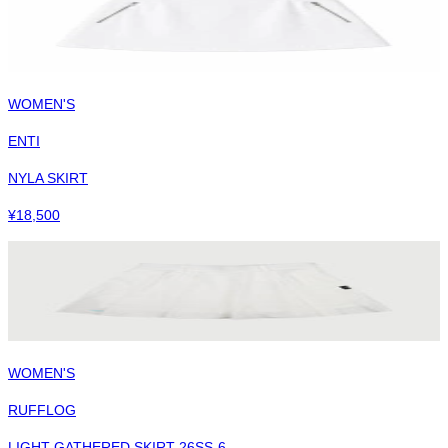
WOMEN'S
ENTI
NYLA SKIRT
¥
18,500
WOMEN'S
RUFFLOG
LIGHT GATHERED SKIRT 26SS-6