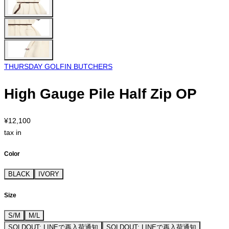
THURSDAY GOLFIN BUTCHERS
High Gauge Pile Half Zip OP
¥12,100
tax in
Color
BLACK
IVORY
Size
S/M
M/L
SOLDOUT: LINEで再入荷通知
SOLDOUT: LINEで再入荷通知