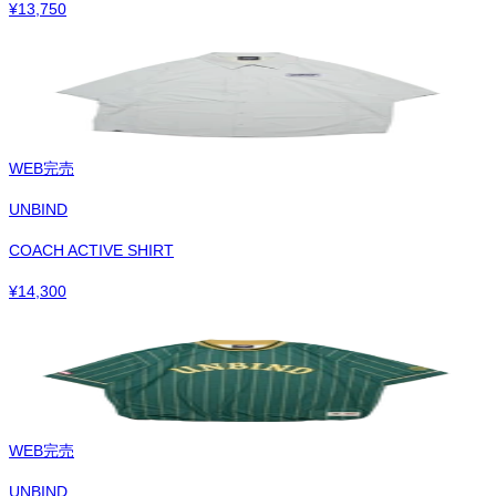
¥
13,750
WEB完売
UNBIND
COACH ACTIVE SHIRT
¥
14,300
WEB完売
UNBIND