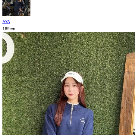
AYA
169
cm