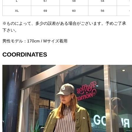
L
67
58
54
5
XL
69
60
56
6
※ものによって、多少の誤差がある場合がございます。予めご了承
下さい。
男性モデル：170cm / Mサイズ着用
COORDINATES