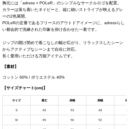
胸元には「adress × POLeR」のシンプルなサークルロゴを配置。
カラーは落ち着いたネイビーと、縦に細いストライプが映えるグレ
ーの2色展開。
POLeRの定番であるフリースのアウトドアイメージに、adressらし
い都会的で洗練された印象を掛け合わせた一着です。
ジップの開け閉めで着こなしの幅が広がり、リラックスしたシーン
からアクティブなシーンまで自在に対応。
長く愛用いただける万能アイテムです。
【素材】
コットン 60% / ポリエステル 40%
【サイズチャート(cm)】
サイズ
着丈
身幅
肩幅
袖
S
63
53
49
5
M
65
56
52
5