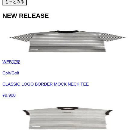
もっとみる
NEW RELEASE
WEB完売
Cph/Golf
CLASSIC LOGO BORDER MOCK NECK TEE
¥
9,900