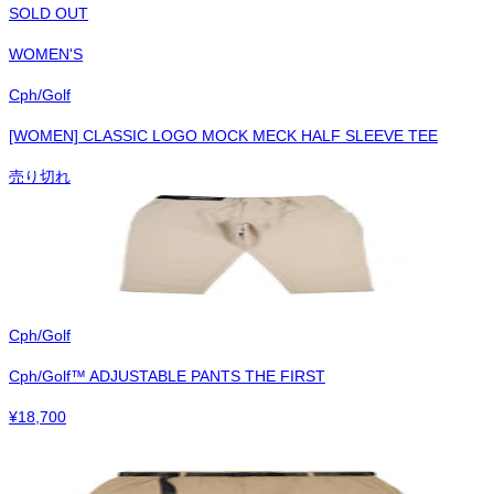
SOLD OUT
WOMEN'S
Cph/Golf
[WOMEN] CLASSIC LOGO MOCK MECK HALF SLEEVE TEE
売り切れ
Cph/Golf
Cph/Golf™︎ ADJUSTABLE PANTS THE FIRST
¥
18,700