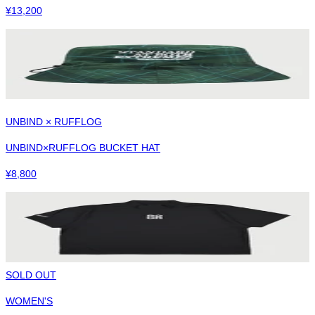
¥
13,200
UNBIND × RUFFLOG
UNBIND×RUFFLOG BUCKET HAT
¥
8,800
SOLD OUT
WOMEN'S