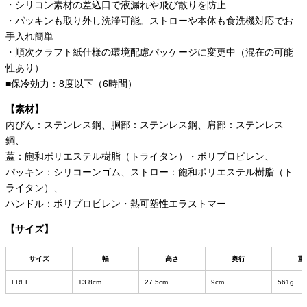
・シリコン素材の差込口で液漏れや飛び散りを防止
・パッキンも取り外し洗浄可能。ストローや本体も食洗機対応でお
手入れ簡単
・順次クラフト紙仕様の環境配慮パッケージに変更中（混在の可能
性あり）
■保冷効力：8度以下（6時間）
【素材】
内びん：ステンレス鋼、胴部：ステンレス鋼、肩部：ステンレス
鋼、
蓋：飽和ポリエステル樹脂（トライタン）・ポリプロピレン、
パッキン：シリコーンゴム、ストロー：飽和ポリエステル樹脂（ト
ライタン）、
ハンドル：ポリプロピレン・熱可塑性エラストマー
【サイズ】
サイズ
幅
高さ
奥行
重
FREE
13.8cm
27.5cm
9cm
561g