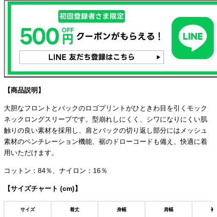
【商品説明】
大胆なフロントとバックのロゴプリントがひときわ目を引くモック
ネックロングスリーブです。型崩れしにくく、シワになりにくい肌
触りの良い素材を採用し、肩とバックの切り返し部分にはメッシュ
素材のベンチレーション機能、裾のドローコードも備え、快適に着
用いただけます。
コットン：84％、ナイロン：16％
【サイズチャート (cm)】
サイズ
着丈
身幅
肩幅
袖