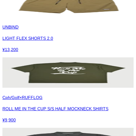
UNBIND
LIGHT FLEX SHORTS 2.0
¥
13,200
Cph/Golf×RUFFLOG
ROLL ME IN THE CUP S/S HALF MOCKNECK SHIRTS
¥
9,900