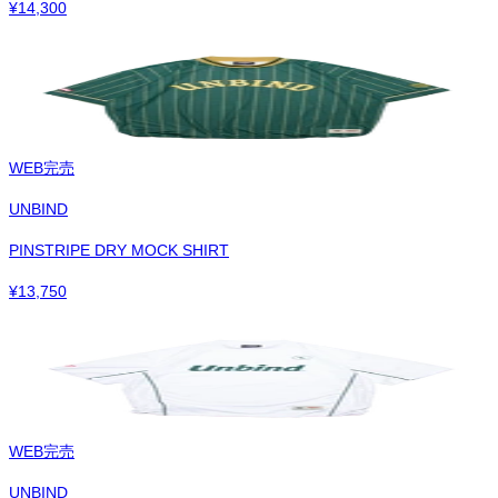
¥
14,300
WEB完売
UNBIND
PINSTRIPE DRY MOCK SHIRT
¥
13,750
WEB完売
UNBIND