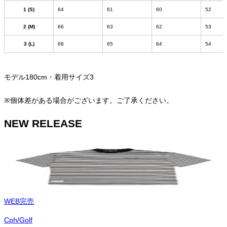
1 (S)
64
61
60
52
2 (M)
66
63
62
53
3 (L)
68
65
64
54
モデル180cm・着用サイズ3
※個体差がある場合がございます。ご了承ください。
NEW RELEASE
WEB完売
Cph/Golf