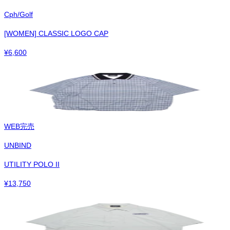
Cph/Golf
[WOMEN] CLASSIC LOGO CAP
¥
6,600
WEB完売
UNBIND
UTILITY POLO II
¥
13,750