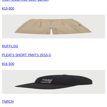
¥
19,800
RUFFLOG
PLEATS SHORT PANTS 26SS-5
¥
16,500
TNRCN