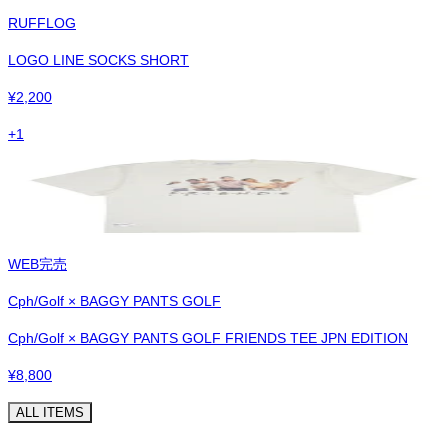
RUFFLOG
LOGO LINE SOCKS SHORT
¥
2,200
+
1
WEB完売
Cph/Golf × BAGGY PANTS GOLF
Cph/Golf × BAGGY PANTS GOLF FRIENDS TEE JPN EDITION
¥
8,800
ALL ITEMS