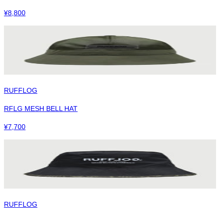
¥
8,800
RUFFLOG
RFLG MESH BELL HAT
¥
7,700
RUFFLOG