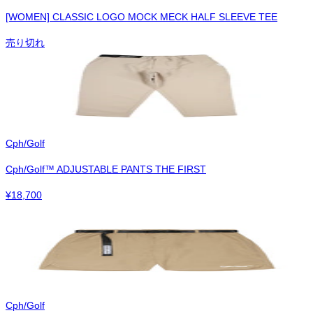
[WOMEN] CLASSIC LOGO MOCK MECK HALF SLEEVE TEE
売り切れ
Cph/Golf
Cph/Golf™︎ ADJUSTABLE PANTS THE FIRST
¥
18,700
Cph/Golf