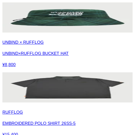
UNBIND × RUFFLOG
UNBIND×RUFFLOG BUCKET HAT
¥
8,800
RUFFLOG
EMBROIDERED POLO SHIRT 26SS-5
¥
15,400