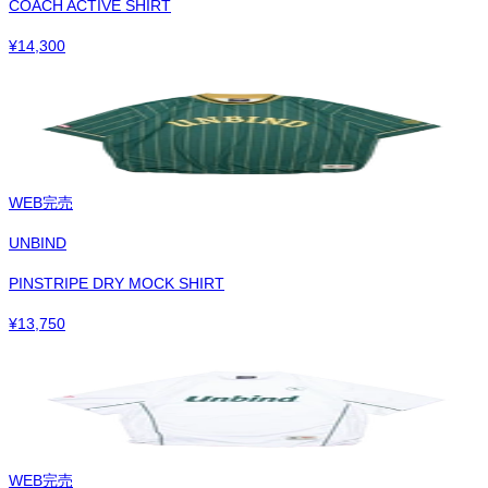
COACH ACTIVE SHIRT
¥
14,300
WEB完売
UNBIND
PINSTRIPE DRY MOCK SHIRT
¥
13,750
WEB完売