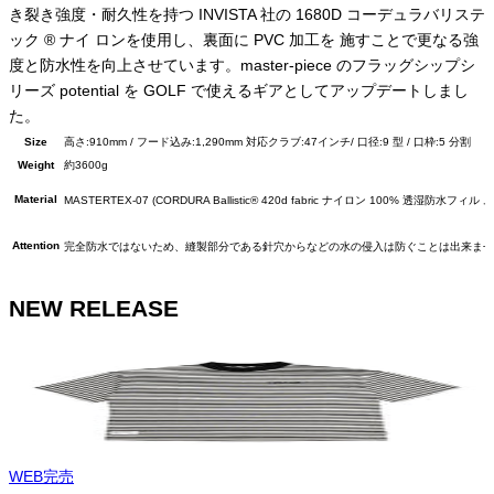
き裂き強度・耐久性を持つ INVISTA 社の 1680D コーデュラバリステ
ック ® ナイ ロンを使用し、裏面に PVC 加工を 施すことで更なる強
度と防水性を向上させています。master-piece のフラッグシップシ
リーズ potential を GOLF で使えるギアとしてアップデートしまし
た。
Size
高さ:910mm / フード込み:1,290mm 対応クラブ:47インチ/ 口径:9 型 / 口枠:5 分割
Weight
約3600g
Material
MASTERTEX-07 (CORDURA Ballistic® 420d fabric ナイロン 100% 透湿防水フィル
Attention
完全防水ではないため、縫製部分である針穴からなどの水の侵入は防ぐことは出来ません
NEW RELEASE
WEB完売