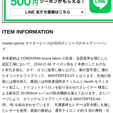
ITEM INFORMATION
master-piece
( マスターピース)
の
GOLF
シリーズのキャディーバッ
グ。
本体素材は CORDURA® brand fabric の生産、品質基準を満たした
認定工場において、210d の 66 ナイロン糸を 2 本撚りしたものを、
2 本引き揃え、タテ・ヨコに使用し織り上げた、耐久堅牢度に 優れ
たオリジナルファブリック、MASTERTEX-07 になります。生地の表
面には撥水加工、裏面には特殊透湿防水フィルム L-Vent® をラミネ
ート加工し、トリコットナイロンを貼り合わせた3 レイヤー 構造に
よる耐水圧 20,000mm レベルの防水機能を備えております。またパ
ーツにより、オリジナルファブリックである MASTERTEX-04、
05、06 を組み合わせています。 付属素材もレザーは防水鞣しを施し
たレザーを使用、底面の素材は、通常ナイロン の約 5 倍の摩耗・引