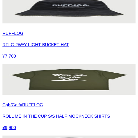
RUFFLOG
RFLG 2WAY LIGHT BUCKET HAT
¥
7,700
Cph/Golf×RUFFLOG
ROLL ME IN THE CUP S/S HALF MOCKNECK SHIRTS
¥
9,900